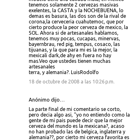
tenemos solamente 2 cervezas masivas
exelentes, la CASTA y la NOCHEBUENA, lo
demas es basura, las dos son de la rival de
corona,la cerveceria cuahutemoc, que por
cierto produce la peor cerveza de mexico, la
SOL. Ahora si de artesanales hablamos,
tenemos muy pocas, cucapas, minervas,
bayernbrau, red pig, tempus, cosaco, las
tijuanas, y la que para mi es la mejor, la
mexicali dark,de ahy en fuera no hay
mas.Veo que ustedes tienen muchas
artesanales
terra, y alemania?. LuisRodolfo
18 de octubre de 2008 a las 10:26 p.m.
Anónimo dijo…
La parte final de mi comentario se corto,
pero decia algo asi, "yo no entiendo como la
gente de mi pais puede decir que la mejor
cerveza del mundo es la mexicana?, acaso
no han probado las de belgica, inglaterra y
alemania??, por cierto mi cerveza favorita es