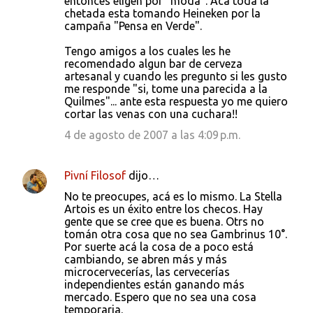
entonces eligen por "moda". Aca toda la
chetada esta tomando Heineken por la
campaña "Pensa en Verde".
Tengo amigos a los cuales les he
recomendado algun bar de cerveza
artesanal y cuando les pregunto si les gusto
me responde "si, tome una parecida a la
Quilmes"... ante esta respuesta yo me quiero
cortar las venas con una cuchara!!
4 de agosto de 2007 a las 4:09 p.m.
Pivní Filosof
dijo…
No te preocupes, acá es lo mismo. La Stella
Artois es un éxito entre los checos. Hay
gente que se cree que es buena. Otrs no
tomán otra cosa que no sea Gambrinus 10°.
Por suerte acá la cosa de a poco está
cambiando, se abren más y más
microcervecerías, las cervecerías
independientes están ganando más
mercado. Espero que no sea una cosa
temporaria.