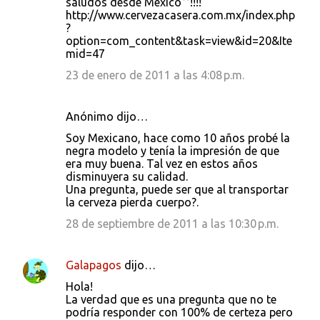
saludos desde Mexico°°!!!!
http://www.cervezacasera.com.mx/index.php
?
option=com_content&task=view&id=20&Ite
mid=47
23 de enero de 2011 a las 4:08 p.m.
Anónimo dijo…
Soy Mexicano, hace como 10 años probé la
negra modelo y tenía la impresión de que
era muy buena. Tal vez en estos años
disminuyera su calidad.
Una pregunta, puede ser que al transportar
la cerveza pierda cuerpo?.
28 de septiembre de 2011 a las 10:30 p.m.
Galapagos
dijo…
Hola!
La verdad que es una pregunta que no te
podría responder con 100% de certeza pero