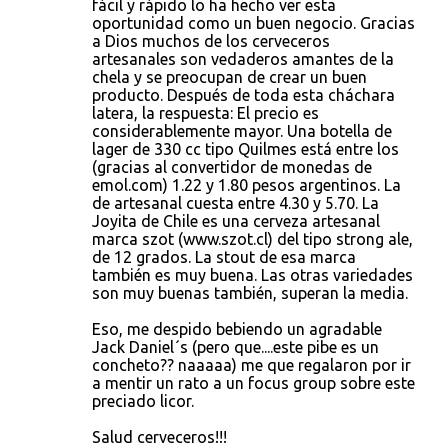
fácil y rápido lo ha hecho ver esta
oportunidad como un buen negocio. Gracias
a Dios muchos de los cerveceros
artesanales son vedaderos amantes de la
chela y se preocupan de crear un buen
producto. Después de toda esta cháchara
latera, la respuesta: El precio es
considerablemente mayor. Una botella de
lager de 330 cc tipo Quilmes está entre los
(gracias al convertidor de monedas de
emol.com) 1.22 y 1.80 pesos argentinos. La
de artesanal cuesta entre 4.30 y 5.70. La
Joyita de Chile es una cerveza artesanal
marca szot (www.szot.cl) del tipo strong ale,
de 12 grados. La stout de esa marca
también es muy buena. Las otras variedades
son muy buenas también, superan la media.
Eso, me despido bebiendo un agradable
Jack Daniel´s (pero que....este pibe es un
concheto?? naaaaa) me que regalaron por ir
a mentir un rato a un focus group sobre este
preciado licor.
Salud cerveceros!!!