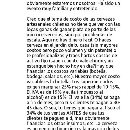
obviamente estaremos nosotros. Ha sido un
evento muy familiar y entretenido.
Creo que el tema de costo de las cervezas
artesanales chilenas no tiene que ver con las
locas ganas de ganar plata de parte de las
microcervecerias, sino por problemas de
escala. Aqui no hay dinero facil. O haces
cerveza en el jardin de tu casa (sin mayores
costos pero poco volumen y sin patente) o
te profesionalizas y traes hartos costos de
activo fijo (saben cuento vale el inox y un
estanque bien hecho hoy en dia?)Hay que
financiar los costos variables (botella,
bodega, salarios, etc.). Nuestro mayor costo
variable es la botella. Los supermercados
exigen marginar 25% mas rappel de 10-15%.
El IVA es de 19% y el ila (impuesto al
alcohol) es de 15%. El iva e ila (34%) se paga
a fin de mes, pero tus clientes te pagan a 30-
45 dias. O sea, tu tienes que pagar al fisco el
34% de tus ventas ANTES de que tus
clientes te paguen a ti, mas obviamente
financiar los otros insumos, etc. La cerveza
es un negocio financiero y la mayoria de los