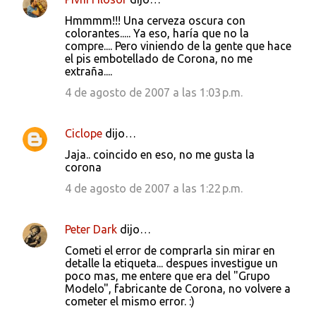
C
Hmmmm!!! Una cerveza oscura con
o
colorantes..... Ya eso, haría que no la
compre.... Pero viniendo de la gente que hace
m
el pis embotellado de Corona, no me
e
extraña....
n
4 de agosto de 2007 a las 1:03 p.m.
t
a
Ciclope
dijo…
r
Jaja.. coincido en eso, no me gusta la
i
corona
o
4 de agosto de 2007 a las 1:22 p.m.
s
Peter Dark
dijo…
Cometi el error de comprarla sin mirar en
detalle la etiqueta... despues investigue un
poco mas, me entere que era del "Grupo
Modelo", fabricante de Corona, no volvere a
cometer el mismo error. :)