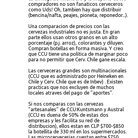
compradores no son fanaticos cerveceros
como Uds! Oh, tambien hay que distribuir
(bencina/nafta, peajes, pioneta, reponedor...).
Una comparacion de precios con las
cervezas industriales no es justa. En gran
parte ellos usan otros granos en un alto
porcentaje (p.j. arroz), colorantes y diluyen.
Compran botellas en forma masiva. Y creo
que CCU tiene una politica de marginar poco
para no permitir que Cerv. Chile gane escala.
Las cerveceras grandes son multinacionales
(CCU que es administrado por Heineken en
Chile y Cerv. Chile que es de Inbev) . Existen
practicas que nos excluyen de muchos
locales atraves del pago de "aportes".
Si nos comparas con las cervezas
"artesanales" de CCU:Kuntsmann y Austral
(CCU es duena de 50% de estas dos
empresas y les facilita su red de
distribucion), ellos estan en CLP $700-$850
la botellita de 330 ml en los supermercados.
Las microcervecerias cuestan entre $750