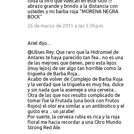
toda la info que vuelcan en este sitio !!!
abrazo grande y brindo a la distancia con
ustedes y mi barba roja "MORENA NEGRA
BOCK"
26 de marzo de 2011 a las 5:39 p.m.
Ariel dijo…
@Ulises Rey: Que raro que la Hidromiel de
Antares te haya parecido tan fea... no es una
de las mejroes que tienen, pero esta lejos
(muy lejos) de ser algo tan horrible como la
trigueña de Barba Roja...
Acabo de volver de Complejo de Barba Roja
y la verdad que la trigueña es muy fea, dulce
y sin nada que la asemeje a una cerveza...
Otra de las que nos resulto complicado de
tomar fue la Frutada (una bock con Frutos
Rojos) el olor era similar a un antibiotico y el
gusto era ... un jarabe!
Por suerte, la cerveza rubia es rica y la roja
floral me hacia recordar a una Otro Mundo
Strong Red Ale.