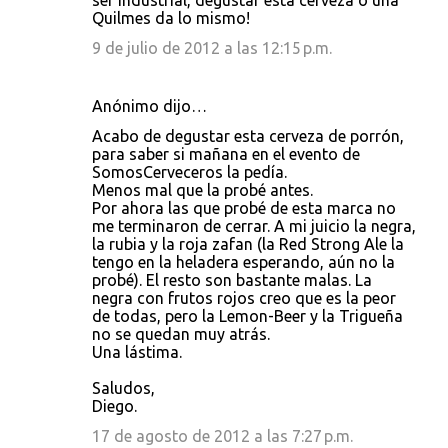
ser industrial, degustar esta cerveza o una
Quilmes da lo mismo!
9 de julio de 2012 a las 12:15 p.m.
Anónimo dijo…
Acabo de degustar esta cerveza de porrón,
para saber si mañana en el evento de
SomosCerveceros la pedía.
Menos mal que la probé antes.
Por ahora las que probé de esta marca no
me terminaron de cerrar. A mi juicio la negra,
la rubia y la roja zafan (la Red Strong Ale la
tengo en la heladera esperando, aún no la
probé). El resto son bastante malas. La
negra con frutos rojos creo que es la peor
de todas, pero la Lemon-Beer y la Trigueña
no se quedan muy atrás.
Una lástima.
Saludos,
Diego.
17 de agosto de 2012 a las 7:27 p.m.