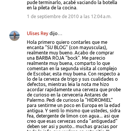
pude terminarlo, acabé vaciando la botella
r
en la pileta de la cocina.
i
1 de septiembre de 2010 a las 12:04 a.m.
o
s
Ulises Rey
dijo…
Hola primero quiero contarles que me
encanta "SU BLOG" (con mayusculas),
realmente muy bueno. Acabo de comprar
una BARBA ROJA "bock". Me parecio
realmente muy buena, comparto lo que
comentan en la segunda visita al complejo
de Escobar, esta muy buena. Con respecto a
lo de la cerveza de trigo y sus cualidades o
defectos, mientras leia la nota me hizo
acordar rapidamente una cerveza que probe
de curioso en la cerveceria Antares de
Palermo. Pedi de curioso la "HIDROMIEL"
para sentirme un poco en Europa en la edad
antigua. Y senti lo mismo que ustedes, sidra
fea, detergente de limon con agua.... asi que
creo que esas cervezas onda "antiguedad"
deben ser asi y punto... muchas gracias por