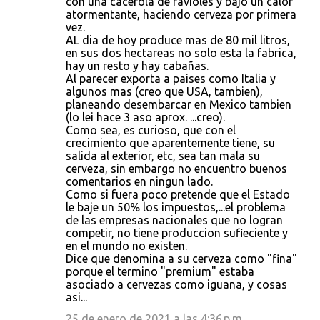
con una cacerola de ravioles y bajo un calor
atormentante, haciendo cerveza por primera
vez.
AL dia de hoy produce mas de 80 mil litros,
en sus dos hectareas no solo esta la fabrica,
hay un resto y hay cabañas.
Al parecer exporta a paises como Italia y
algunos mas (creo que USA, tambien),
planeando desembarcar en Mexico tambien
(lo lei hace 3 aso aprox. ...creo).
Como sea, es curioso, que con el
crecimiento que aparentemente tiene, su
salida al exterior, etc, sea tan mala su
cerveza, sin embargo no encuentro buenos
comentarios en ningun lado.
Como si fuera poco pretende que el Estado
le baje un 50% los impuestos,...el problema
de las empresas nacionales que no logran
competir, no tiene produccion sufieciente y
en el mundo no existen.
Dice que denomina a su cerveza como "fina"
porque el termino "premium" estaba
asociado a cervezas como iguana, y cosas
asi...
25 de enero de 2021 a las 4:36 p.m.