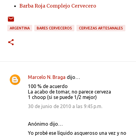
Barba Roja Complejo Cervecero
ARGENTINA
BARES CERVECEROS
CERVEZAS ARTESANALES
Marcelo N. Braga
dijo…
C
100 % de acuerdo
o
La acabo de tomar, no parece cerveza
1 choop (si se puede 1/2 mejor)
m
e
30 de junio de 2010 a las 9:45 p.m.
n
t
Anónimo dijo…
a
Yo probé ese líquido asqueroso una vez y no