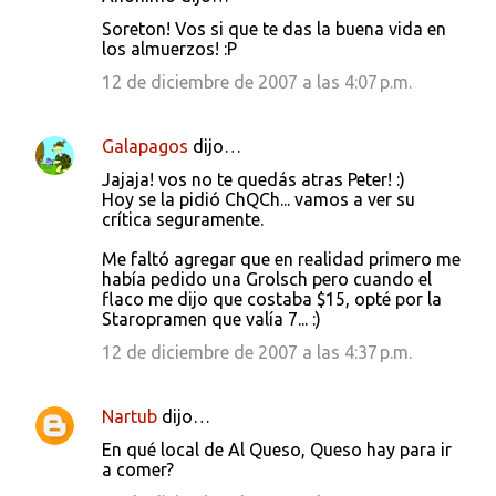
C
Soreton! Vos si que te das la buena vida en
o
los almuerzos! :P
m
12 de diciembre de 2007 a las 4:07 p.m.
e
n
Galapagos
dijo…
t
Jajaja! vos no te quedás atras Peter! :)
a
Hoy se la pidió ChQCh... vamos a ver su
crítica seguramente.
r
i
Me faltó agregar que en realidad primero me
había pedido una Grolsch pero cuando el
o
flaco me dijo que costaba $15, opté por la
s
Staropramen que valía 7... :)
12 de diciembre de 2007 a las 4:37 p.m.
Nartub
dijo…
En qué local de Al Queso, Queso hay para ir
a comer?