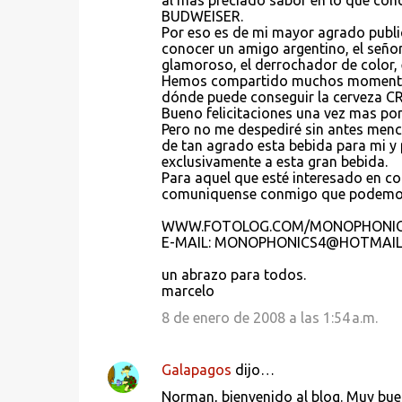
al más preciado sabor en lo que conci
BUDWEISER.
Por eso es de mi mayor agrado publi
conocer un amigo argentino, el señor
glamoroso, el derrochador de color, 
Hemos compartido muchos momentos
dónde puede conseguir la cerveza CR
Bueno felicitaciones una vez mas por e
Pero no me despediré sin antes menci
de tan agrado esta bebida para mi 
exclusivamente a esta gran bebida.
Para aquel que esté interesado en c
comuniquense conmigo que podemos l
WWW.FOTOLOG.COM/MONOPHONIC
E-MAIL: MONOPHONICS4@HOTMAI
un abrazo para todos.
marcelo
8 de enero de 2008 a las 1:54 a.m.
Galapagos
dijo…
Norman, bienvenido al blog. Muy buena