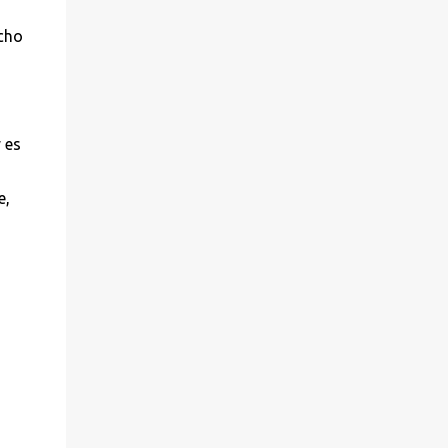
echo
 es
e,