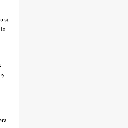
o si
 lo
s
uy
era