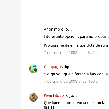
Anónimo dijo…
C
Interesante opción... para no probar!
o
Proximamente en la gondola de su m
m
e
7 de enero de 2008 a las 3:42 p.m.
n
t
Galapagos
dijo…
a
Y digo yo... que diferencia hay con la
r
7 de enero de 2008 a las 4:03 p.m.
i
o
Pivní Filosof
dijo…
s
Qué buena competencia que son las c
malas.