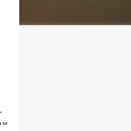
"
a se