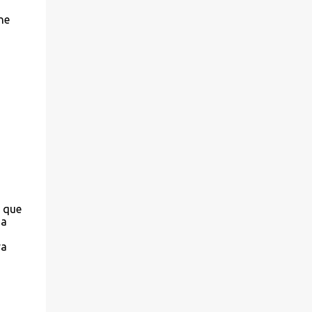
ne
d que
da
ya