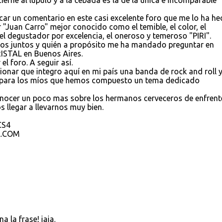
erne al lúpulo y a la cebada es la de la única e incomparable
car un comentario en este casi excelente foro que me lo ha h
 "Juan Carro" mejor conocido como el temible, el color, el
el degustador por excelencia, el oneroso y temeroso "PIRI".
 juntos y quién a propósito me ha mandado preguntar en
ISTAL en Buenos Aires.
l foro. A seguir así.
onar que integro aquí en mi país una banda de rock and roll y
y para los míos que hemos compuesto un tema dedicado
onocer un poco mas sobre los hermanos cerveceros de enfrent
legar a llevarnos muy bien.
S4
L.COM
 la frase! jaja.