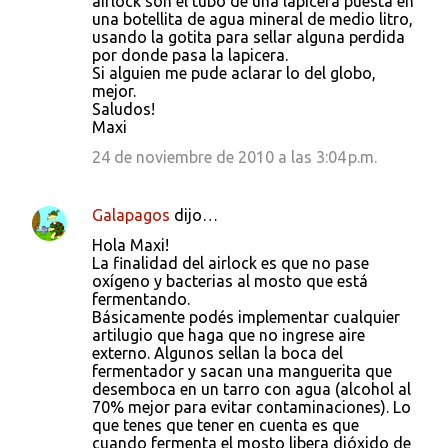
airlock son el tubo de una lapicera puesta en
una botellita de agua mineral de medio litro,
usando la gotita para sellar alguna perdida
por donde pasa la lapicera.
Si alguien me pude aclarar lo del globo,
mejor.
Saludos!
Maxi
24 de noviembre de 2010 a las 3:04 p.m.
Galapagos
dijo…
Hola Maxi!
La finalidad del airlock es que no pase
oxígeno y bacterias al mosto que está
fermentando.
Básicamente podés implementar cualquier
artilugio que haga que no ingrese aire
externo. Algunos sellan la boca del
fermentador y sacan una manguerita que
desemboca en un tarro con agua (alcohol al
70% mejor para evitar contaminaciones). Lo
que tenes que tener en cuenta es que
cuando fermenta el mosto libera dióxido de