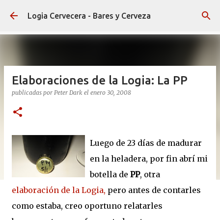
Ir al contenido principal
Logia Cervecera - Bares y Cerveza
Elaboraciones de la Logia: La PP
publicadas por
Peter Dark
el
enero 30, 2008
Luego de 23 días de madurar
en la heladera, por fin abrí mi
botella de
PP
, otra
elaboración de la Logia,
pero antes de contarles
como estaba, creo oportuno relatarles