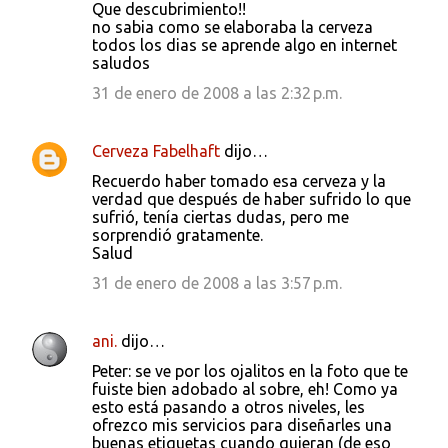
a
Que descubrimiento!!
no sabia como se elaboraba la cerveza
r
todos los dias se aprende algo en internet
i
saludos
o
31 de enero de 2008 a las 2:32 p.m.
s
Cerveza Fabelhaft
dijo…
Recuerdo haber tomado esa cerveza y la
verdad que después de haber sufrido lo que
sufrió, tenía ciertas dudas, pero me
sorprendió gratamente.
Salud
31 de enero de 2008 a las 3:57 p.m.
ani.
dijo…
Peter: se ve por los ojalitos en la foto que te
fuiste bien adobado al sobre, eh! Como ya
esto está pasando a otros niveles, les
ofrezco mis servicios para diseñarles una
buenas etiquetas cuando quieran (de eso