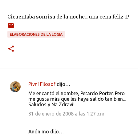
Cicuentaba sonrisa de la noche... una cena feliz :P
ELABORACIONES DE LA LOGIA
Pivní Filosof
dijo…
C
Me encantó el nombre, Petardo Porter. Pero
o
me gusta más que les haya salido tan bien...
Saludos y Na Zdraví!
m
e
31 de enero de 2008 a las 1:27 p.m.
n
t
Anónimo dijo…