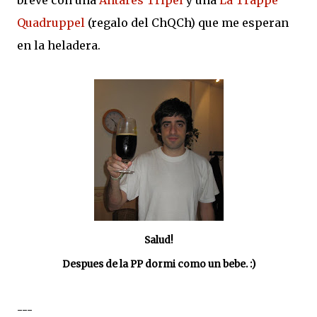
breve con una
Antares Tripel
y una
La Trappe
Quadruppel
(regalo del ChQCh) que me esperan
en la heladera.
Salud!
Despues de la PP dormi como un bebe. :)
---