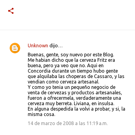
Unknown
dijo…
C
Buenas, gente, soy nuevo por este Blog.
o
Me habian dicho que la cerveza Fritz era
buena, pero ya veo que no. Aqui en
m
Concordia durante un tiempo hubo gente
e
que alquilaba las choperas de Cassaro, y las
vendian como cerveza artesanal.
n
Y como yo tenia un pequeño negocio de
t
venta de cervezas y productos artesanales,
fueron a ofrecermela, verdaderamente una
a
cerveza muy berreta. Liviana, en insulsa.
r
En alguna despedida la volvi a probar, y si, la
misma cosa.
i
14 de marzo de 2008 a las 11:19 a.m.
o
s