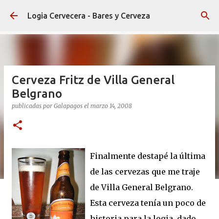
Ir al contenido principal
Logia Cervecera - Bares y Cerveza
Cerveza Fritz de Villa General
Belgrano
publicadas por
Galapagos
el
marzo 14, 2008
Finalmente destapé la última
de las cervezas que me traje
de Villa General Belgrano.
Esta cerveza tenía un poco de
historia para la logia, dado