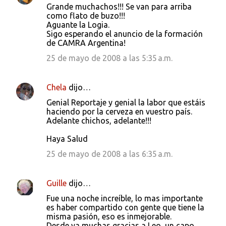
Grande muchachos!!! Se van para arriba
o
como flato de buzo!!!
s
Aguante la Logia.
Sigo esperando el anuncio de la formación
de CAMRA Argentina!
25 de mayo de 2008 a las 5:35 a.m.
Chela
dijo…
Genial Reportaje y genial la labor que estáis
haciendo por la cerveza en vuestro país.
Adelante chichos, adelante!!!
Haya Salud
25 de mayo de 2008 a las 6:35 a.m.
Guille
dijo…
Fue una noche increíble, lo mas importante
es haber compartido con gente que tiene la
misma pasión, eso es inmejorable.
Desde ya muchas gracias a Leo, un capo.