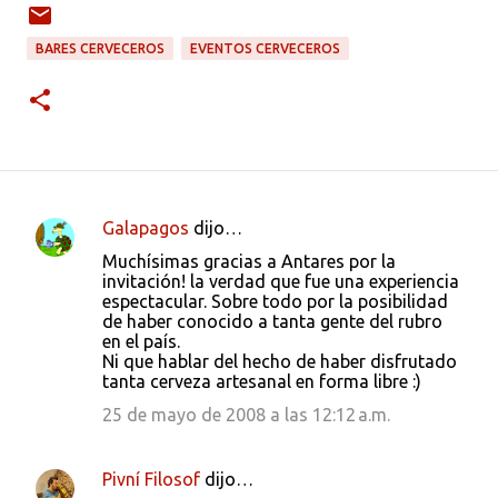
BARES CERVECEROS
EVENTOS CERVECEROS
Galapagos
dijo…
C
Muchísimas gracias a Antares por la
o
invitación! la verdad que fue una experiencia
espectacular. Sobre todo por la posibilidad
m
de haber conocido a tanta gente del rubro
e
en el país.
Ni que hablar del hecho de haber disfrutado
n
tanta cerveza artesanal en forma libre :)
t
25 de mayo de 2008 a las 12:12 a.m.
a
r
Pivní Filosof
dijo…
i