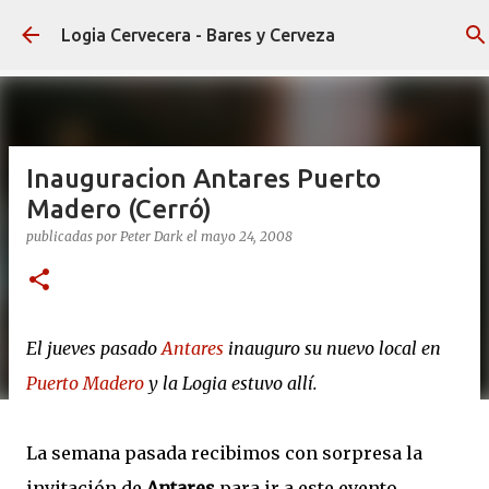
Ir al contenido principal
Logia Cervecera - Bares y Cerveza
Inauguracion Antares Puerto
Madero (Cerró)
publicadas por
Peter Dark
el
mayo 24, 2008
El jueves pasado
Antares
inauguro su nuevo local en
Puerto Madero
y la Logia estuvo allí.
La semana pasada recibimos con sorpresa la
invitación de
Antares
para ir a este evento