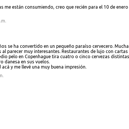
as me están consumiendo, creo que recién para el 10 de enero
.m.
ños se ha convertido en un pequeño paraíso cervecero. Mucha
al parecer muy interesantes. Restaurantes de lujo con cartas
edio pelo en Copenhague tira cuatro o cinco cervezas distintas
ro danesa en sus vuelos.
ad acá y me llevé una muy buena impresión.
m.