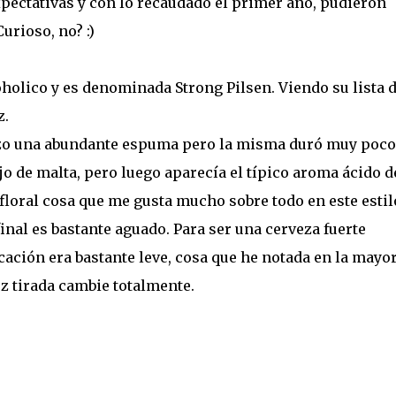
xpectativas y con lo recaudado el primer año, pudieron
urioso, no? :)
coholico y es denominada Strong Pilsen. Viendo su lista 
z.
Hizo una abundante espuma pero la misma duró muy poco
 de malta, pero luego aparecía el típico aroma ácido d
 floral cosa que me gusta mucho sobre todo en este estil
nal es bastante aguado. Para ser una cerveza fuerte
icación era bastante leve, cosa que he notada en la mayo
ez tirada cambie totalmente.