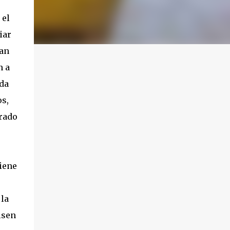
 el
iar
ran
n a
ada
s,
erado
tiene
 la
lsen