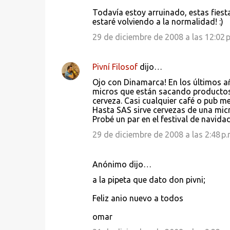
Todavía estoy arruinado, estas fiest
m
estaré volviendo a la normalidad! :)
e
29 de diciembre de 2008 a las 12:02 p
n
t
Pivní Filosof
dijo…
a
Ojo con Dinamarca! En los últimos a
r
micros que están sacando productos 
i
cerveza. Casi cualquier café o pub m
Hasta SAS sirve cervezas de una mic
o
Probé un par en el festival de navid
s
29 de diciembre de 2008 a las 2:48 p.
Anónimo dijo…
a la pipeta que dato don pivni;
Feliz anio nuevo a todos
omar