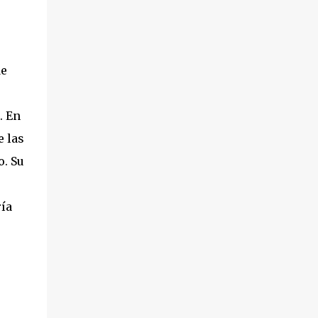
de
. En
e las
o. Su
ría