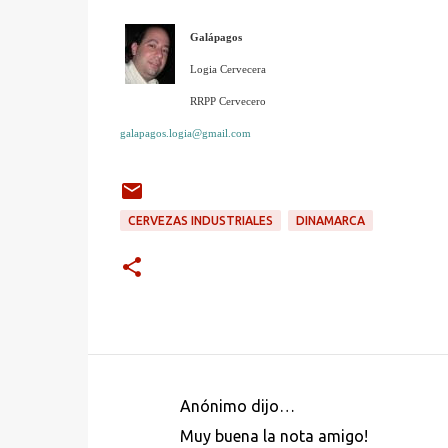
Galápagos
Logia Cervecera
RRPP Cervecero
galapagos.logia@gmail.com
CERVEZAS INDUSTRIALES
DINAMARCA
Anónimo dijo…
C
Muy buena la nota amigo!
o