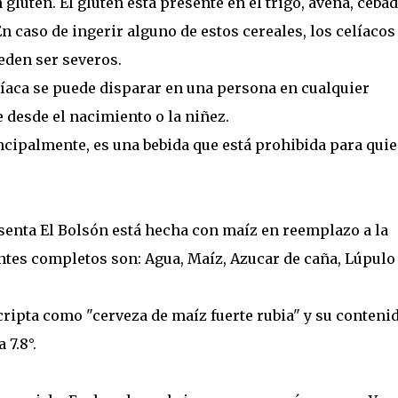
luten. El gluten está presente en el trigo, avena, cebad
En caso de ingerir alguno de estos cereales, los celíacos
eden ser severos.
líaca se puede disparar en una persona en cualquier
 desde el nacimiento o la niñez.
ncipalmente, es una bebida que está prohibida para qui
senta El Bolsón está hecha con maíz en reemplazo a la
ntes completos son: Agua, Maíz, Azucar de caña, Lúpulo
scripta como "cerveza de maíz fuerte rubia" y su conteni
 7.8°.