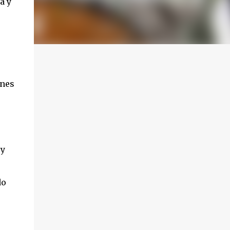
a y
enes
 y
do