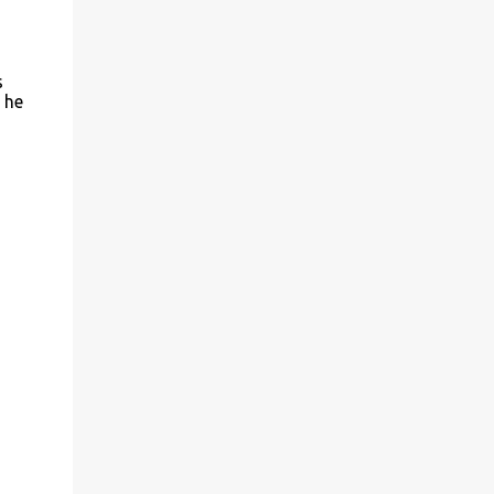
s
 he