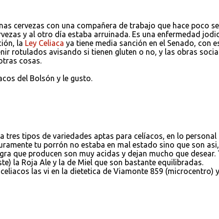
as cervezas con una compañera de trabajo que hace poco se
ervezas y al otro día estaba arruinada. Es una enfermedad jodi
ión, la
Ley Celiaca
ya tiene media sanción en el Senado, con e
nir rotulados avisando si tienen gluten o no, y las obras socia
otras cosas.
acos del Bolsón y le gusto.
tres tipos de variedades aptas para celíacos, en lo personal
uramente tu porrón no estaba en mal estado sino que son asi,
 negra que producen son muy acidas y dejan mucho que desear. 
e) la Roja Ale y la de Miel que son bastante equilibradas.
celiacos las vi en la dietetica de Viamonte 859 (microcentro) y