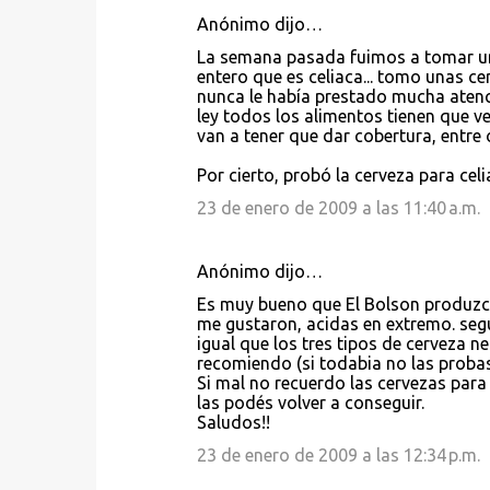
Anónimo dijo…
C
La semana pasada fuimos a tomar un
o
entero que es celiaca... tomo unas c
nunca le había prestado mucha atenc
m
ley todos los alimentos tienen que ve
e
van a tener que dar cobertura, entre 
n
Por cierto, probó la cerveza para celi
t
23 de enero de 2009 a las 11:40 a.m.
a
r
Anónimo dijo…
i
Es muy bueno que El Bolson produzca 
o
me gustaron, acidas en extremo. seg
s
igual que los tres tipos de cerveza
recomiendo (si todabia no las probast
Si mal no recuerdo las cervezas para 
las podés volver a conseguir.
Saludos!!
23 de enero de 2009 a las 12:34 p.m.