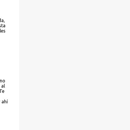
da,
sta
les
 no
 al
Te
 ahí