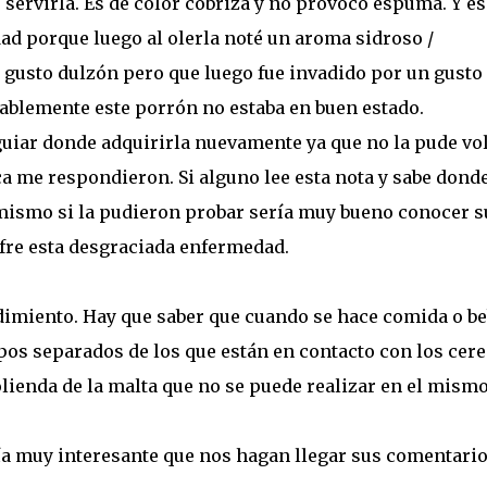
servirla. Es de color cobriza y no provocó espuma. Y es
dad porque luego al olerla noté un aroma sidroso /
 gusto dulzón pero que luego fue invadido por un gusto
ablemente este porrón no estaba en buen estado.
guiar donde adquirirla nuevamente ya que no la pude vo
 me respondieron. Si alguno lee esta nota y sabe dond
 mismo si la pudieron probar sería muy bueno conocer s
ufre esta desgraciada enfermedad.
dimiento. Hay que saber que cuando se hace comida o be
ipos separados de los que están en contacto con los cere
ienda de la malta que no se puede realizar en el mism
ería muy interesante que nos hagan llegar sus comentario