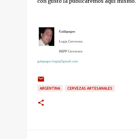
con gusto la publicaremos aquí mismo.
Galápagos
Logia Cervecera
RRPP Cervecero
galapagos.logia@gmail.com
ARGENTINA
CERVEZAS ARTESANALES