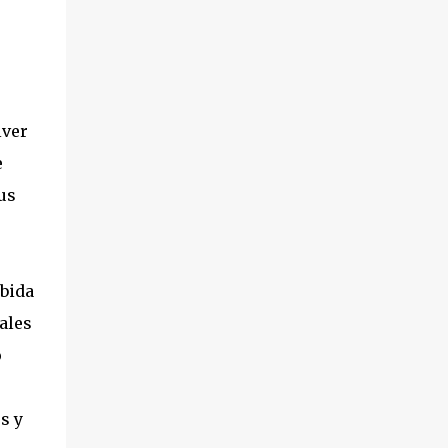
lver
e
us
bida
ales
o
s y