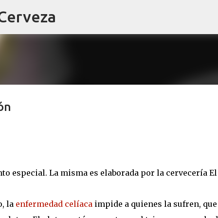
 Cerveza
Ir al contenido principal
ón
nto especial. La misma es elaborada por la cervecería El
o, la
enfermedad celíaca
impide a quienes la sufren, que