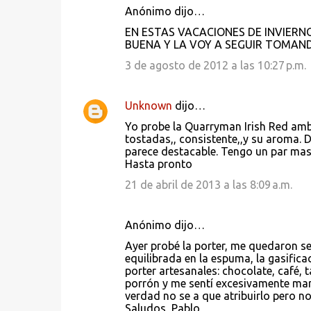
Anónimo dijo…
EN ESTAS VACACIONES DE INVIERN
BUENA Y LA VOY A SEGUIR TOMAND
3 de agosto de 2012 a las 10:27 p.m.
Unknown
dijo…
Yo probe la Quarryman Irish Red amba
tostadas,, consistente,,y su aroma. 
parece destacable. Tengo un par mas 
Hasta pronto
21 de abril de 2013 a las 8:09 a.m.
Anónimo dijo…
Ayer probé la porter, me quedaron s
equilibrada en la espuma, la gasifica
porter artesanales: chocolate, café
porrón y me sentí excesivamente mar
verdad no se a que atribuirlo pero n
Saludos, Pablo