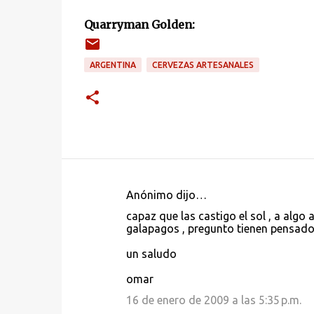
Quarryman Golden:
ARGENTINA
CERVEZAS ARTESANALES
Anónimo dijo…
C
capaz que las castigo el sol , a algo as
o
galapagos , pregunto tienen pensado a
m
un saludo
e
omar
n
16 de enero de 2009 a las 5:35 p.m.
t