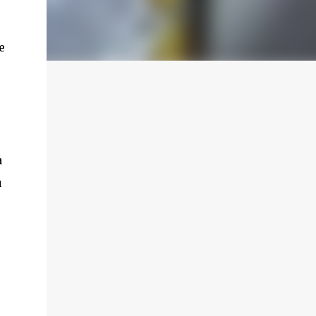
e
a
u