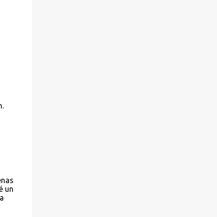
n.
enas
é un
la