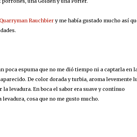
2 porrones, una Golden y una Porter.
Quarryman Rauchbier
y me había gustado mucho así qu
edades.
tan poca espuma que no me dió tiempo ni a captarla en l
saparecido. De color dorada y turbia, aroma levemente l
 la levadura. En boca el sabor era suave y contínuo
 levadura, cosa que no me gusto mucho.