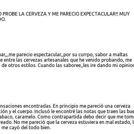
O PROBE LA CERVEZA Y ME PARECIO EXPECTACULAR!! MUY
O.
r,,,me parecio espectacular,,por su currpo, sabor a maltas
De entre las cervezas artesanales que he venido probando, me
de otros estilos. Cuando las saboree,,les ire dando mi opinio
ensaciones encontradas. En principio me pareció una cerveza
ción y el cuerpo. Inclusó le encontré las notas que traen las bu
, tabaco, caramelo. Como contrapartida debo decir que me tom
eado. No me pareció que la cerveza estuviera en mal estado, 
o me cayó del todo bien.