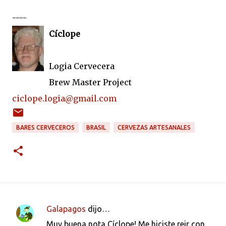
----
Cíclope
Logia Cervecera
Brew Master Project
ciclope.logia@gmail.com
BARES CERVECEROS
BRASIL
CERVEZAS ARTESANALES
Galapagos
dijo…
C
Muy buena nota Cíclope! Me hiciste reir con