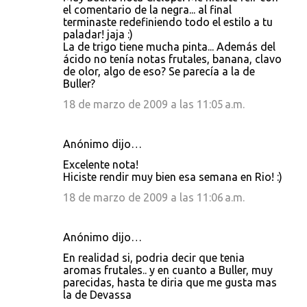
o
el comentario de la negra... al final
terminaste redefiniendo todo el estilo a tu
m
paladar! jaja :)
e
La de trigo tiene mucha pinta... Además del
ácido no tenía notas frutales, banana, clavo
n
de olor, algo de eso? Se parecía a la de
t
Buller?
a
18 de marzo de 2009 a las 11:05 a.m.
r
i
Anónimo dijo…
o
Excelente nota!
s
Hiciste rendir muy bien esa semana en Rio! :)
18 de marzo de 2009 a las 11:06 a.m.
Anónimo dijo…
En realidad si, podria decir que tenia
aromas frutales.. y en cuanto a Buller, muy
parecidas, hasta te diria que me gusta mas
la de Devassa