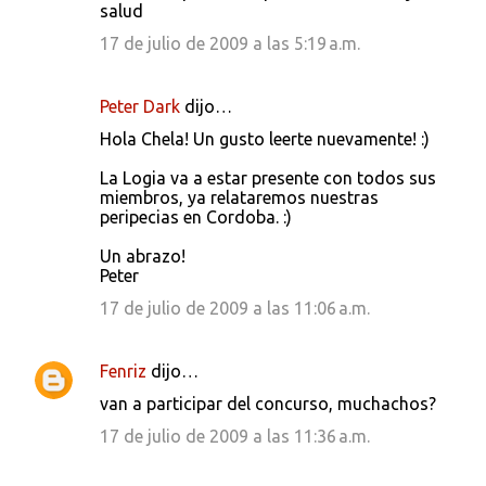
salud
e
17 de julio de 2009 a las 5:19 a.m.
n
t
Peter Dark
dijo…
a
Hola Chela! Un gusto leerte nuevamente! :)
r
i
La Logia va a estar presente con todos sus
miembros, ya relataremos nuestras
o
peripecias en Cordoba. :)
s
Un abrazo!
Peter
17 de julio de 2009 a las 11:06 a.m.
Fenriz
dijo…
van a participar del concurso, muchachos?
17 de julio de 2009 a las 11:36 a.m.