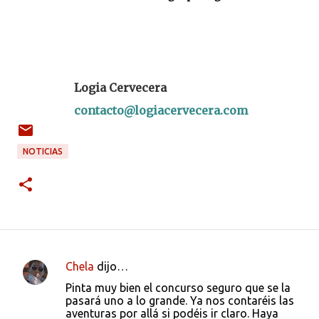
Logia Cervecera
contacto@logiacervecera.com
NOTICIAS
Chela
dijo…
C
Pinta muy bien el concurso seguro que se la
o
pasará uno a lo grande. Ya nos contaréis las
aventuras por allá si podéis ir claro. Haya
m