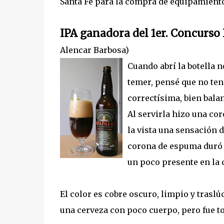
Santa Fe para la compra de equipamient
IPA ganadora del 1er. Concurso
Alencar Barbosa)
Cuando abrí la botella n
temer, pensé que no teni
correctísima, bien bala
Al servirla hizo una co
la vista una sensación
corona de espuma duró b
un poco presente en la
El color es cobre oscuro, limpio y traslú
una cerveza con poco cuerpo, pero fue to