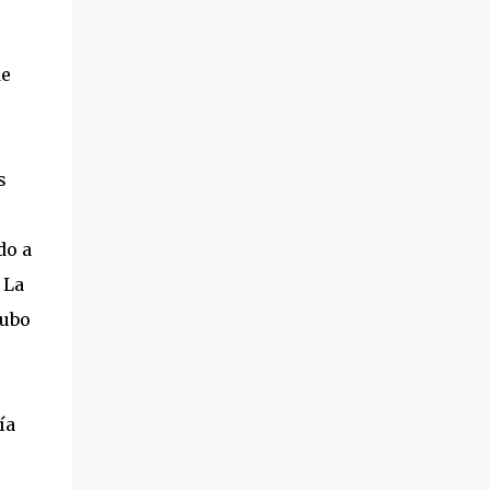
de
s
do a
 La
hubo
ía