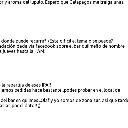
r y aroma del lupulo. Espero que Galapagos me traiga unas
.
donde puede recurrir? ¿Esta dificil el tema o se puede?
ndación dada via facebook sobre el bar quilmeño de nombre
s jueves hasta la 1AM.
 repartija de esas IPA!!
niamos pedidas hace bastante...podes probar en el local de
l bar en quilmes...Olaf y yo somos de zona sur, asi que tard
ias por el dato!! ;)