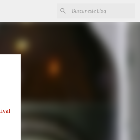
tival
e