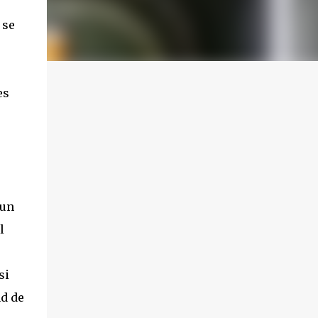
 se
es
 un
l
si
ad de