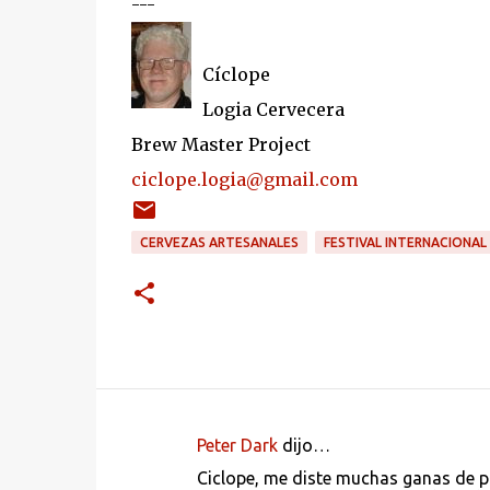
---
Cíclope
Logia Cervecera
Brew Master Project
ciclope.logia@gmail.com
CERVEZAS ARTESANALES
FESTIVAL INTERNACIONAL
Peter Dark
dijo…
C
Ciclope, me diste muchas ganas de pr