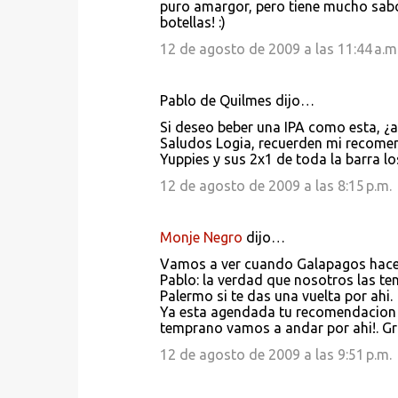
o
puro amargor, pero tiene mucho sabo
botellas! :)
m
e
12 de agosto de 2009 a las 11:44 a.m
n
t
Pablo de Quilmes dijo…
a
Si deseo beber una IPA como esta, ¿a 
Saludos Logia, recuerden mi recome
r
Yuppies y sus 2x1 de toda la barra lo
i
12 de agosto de 2009 a las 8:15 p.m.
o
s
Monje Negro
dijo…
Vamos a ver cuando Galapagos hace la
Pablo: la verdad que nosotros las te
Palermo si te das una vuelta por ahi.
Ya esta agendada tu recomendacion de
temprano vamos a andar por ahi!. Grac
12 de agosto de 2009 a las 9:51 p.m.