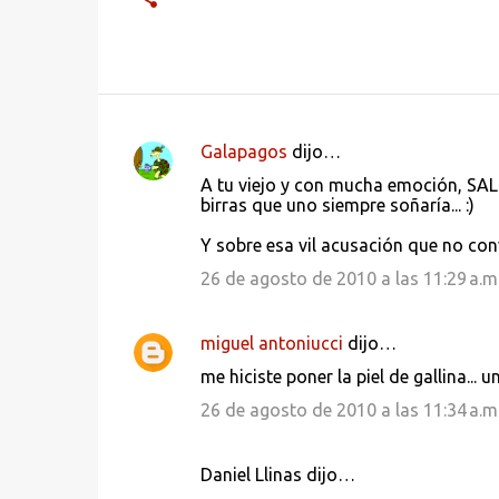
Galapagos
dijo…
C
A tu viejo y con mucha emoción, SAL
o
birras que uno siempre soñaría... :)
m
Y sobre esa vil acusación que no conv
e
26 de agosto de 2010 a las 11:29 a.m
n
t
miguel antoniucci
dijo…
a
me hiciste poner la piel de gallina... 
r
26 de agosto de 2010 a las 11:34 a.m
i
o
Daniel Llinas dijo…
s