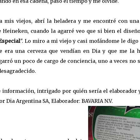
ndo en esa cadena, pasó el tiempo y me olvidé.
 a mis viejos, abrí la heladera y me encontré con una
e Heineken, cuando la agarré veo que si bien el diseño
Especial
". Lo miro a mi viejo y casi mofándome le digo 
ue era una cerveza que vendían en Dia y que me la h
garró un poco de cargo de conciencia, uno a veces no 
desagradecido.
e información, intrigado por
quién sería el elaborador
r Dia Argentina SA, Elaborador: BAVARIA N.V.