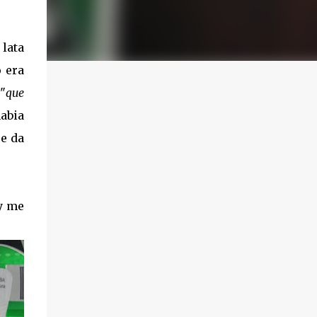
 lata
 era
"
que
abia
se da
 y me