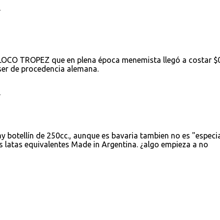
.
a LOCO TROPEZ que en plena época menemista llegó a costar $
 ser de procedencia alemana.
.
y botellín de 250cc., aunque es bavaria tambien no es "especia
s latas equivalentes Made in Argentina. ¿algo empieza a no