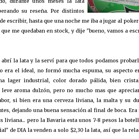
do, durante unos meses la lata
erando su reseña. Por distintos
e escribir, hasta que una noche me iba a jugar al poke
 que me quedaban en stock, y dije "bueno, vamos a escr
abrí la lata y la serví para que todos podamos probar
no era el ideal, no formó mucha espuma, su aspecto er
a lager industrial, color dorado pálida, bien cristal
 leve aroma dulzón, pero no mucho mas que apreciar
bor, si bien era una cerveza liviana, la malta y su d
tes, dejando una buena sensación al final de boca. Er
 liviana... pero la Bavaria esta unos 7-8 pesos la botel
l" de DIA la venden a solo $2,30 la lata, así que la rel