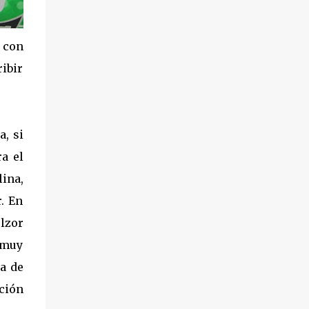
r con
ibir
la,
si
a el
ina,
. En
ulzor
a muy
la de
ación