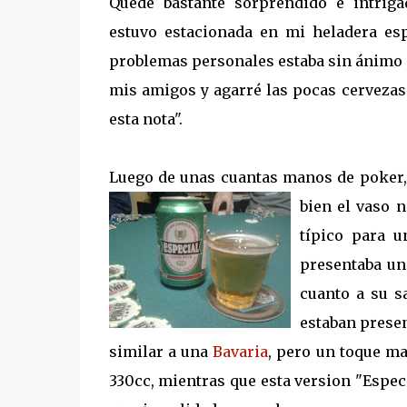
Quedé bastante sorprendido e intriga
estuvo estacionada en mi heladera esp
problemas personales estaba sin ánimo d
mis amigos y agarré las pocas cervezas
esta nota".
Luego de unas cuantas manos de poker, 
bien el vaso 
típico para un
presentaba un
cuanto a su sa
estaban presen
similar a una
Bavaria
, pero un toque mas
330cc, mientras que esta version "Especia