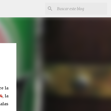
e la
 %
, la
alas