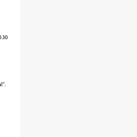
0.30
l".