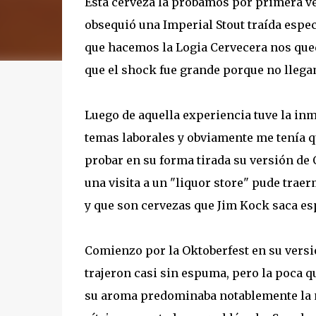
Esta cerveza la probamos por primera v
obsequió una Imperial Stout traída espe
que hacemos la Logia Cervecera nos que
que el shock fue grande porque no llegam
Luego de aquella experiencia tuve la inm
temas laborales y obviamente me tenía qu
probar en su forma tirada su versión de 
una visita a un "liquor store" pude tra
y que son cervezas que Jim Kock saca e
Comienzo por la Oktoberfest en su versión
trajeron casi sin espuma, pero la poca 
su aroma predominaba notablemente la 