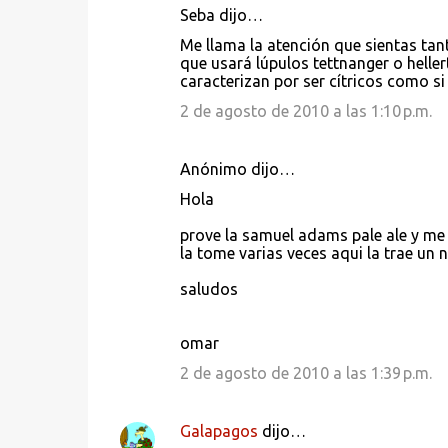
Seba dijo…
C
Me llama la atención que sientas tanto
o
que usará lúpulos tettnanger o heller
caracterizan por ser cítricos como s
m
e
2 de agosto de 2010 a las 1:10 p.m.
n
t
Anónimo dijo…
a
Hola
r
prove la samuel adams pale ale y me 
i
la tome varias veces aqui la trae un n
o
saludos
s
omar
2 de agosto de 2010 a las 1:39 p.m.
Galapagos
dijo…