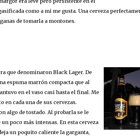
amargor era leve pero persistente en el
n gasificada como a mi me gusta. Una cerveza perfectame
 ganas de tomarla a montones.
cura que denominaron Black Lager. De
 una espuma marrón compacta que al
ntuvo en el vaso casi hasta el final. Me
o en cada una de sus cervezas.
n algo de tostado. Al probarla se le
é un poco más intensas. En esta cerveza
deja un poquito caliente la garganta,