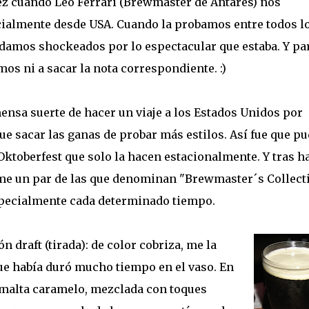
ez cuando Leo Ferrari (Brewmaster de Antares) nos
cialmente desde USA. Cuando la probamos entre todos l
damos shockeados por lo espectacular que estaba. Y pa
os ni a sacar la nota correspondiente. :)
ensa suerte de hacer un viaje a los Estados Unidos por
e sacar las ganas de probar más estilos. Así fue que p
Oktoberfest que solo la hacen estacionalmente. Y tras h
erme un par de las que denominan "Brewmaster´s Collect
specialmente cada determinado tiempo.
 draft (tirada): de color cobriza, me la
que había duró mucho tiempo en el vaso. En
malta caramelo, mezclada con toques