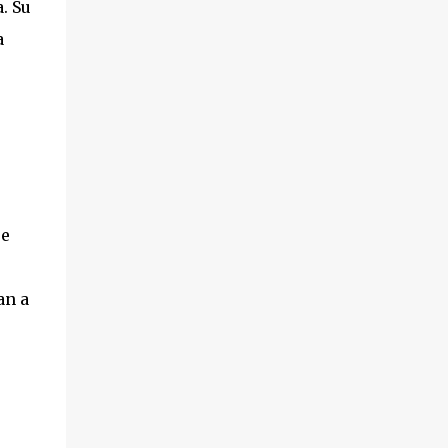
. Su
a
ue
an a