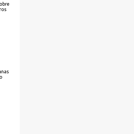
Sobre
ros
canas
o