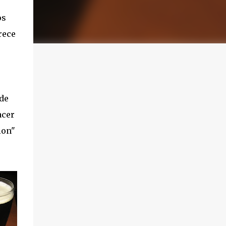
os
rece
ude
acer
ion"