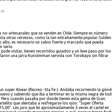
.m.
as no-artesanales que se venden en Chile. Siempre es número
nota otras cervezas, como la tan extrañamente popular Gulden
o alto, es necesario un sabor fuerte y marcado que pueda
n serio.
 pude visitar, tienen recorridos guiados y un leve paso por los
alaron una jarra Kunstmman servida con Torobayo sin filtrar
n super Alvear (Recreo -Sta Fe-). Andaba recorriendo la gónd
 nuevo y sabiendo que iba a terminar en la misma negra de to
t. Pero cuando pasaba por donde tienen esta gema de Gran
telito que alentaba a resfregarse los ojos: "Super Oferta
,00". Les juro que leí aproximadamente 3 veces el cartel en