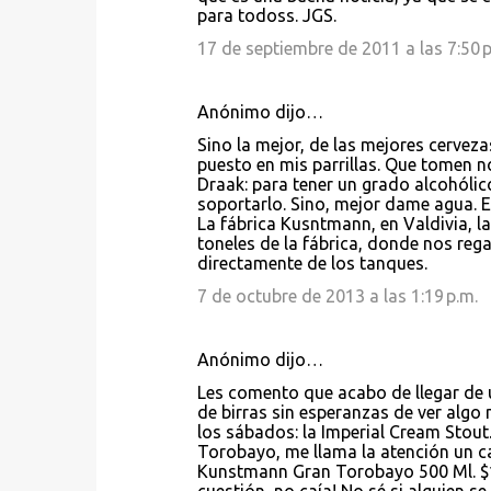
para todoss. JGS.
17 de septiembre de 2011 a las 7:50 p
Anónimo dijo…
Sino la mejor, de las mejores cervez
puesto en mis parrillas. Que tomen 
Draak: para tener un grado alcohólic
soportarlo. Sino, mejor dame agua. E
La fábrica Kusntmann, en Valdivia, la
toneles de la fábrica, donde nos reg
directamente de los tanques.
7 de octubre de 2013 a las 1:19 p.m.
Anónimo dijo…
Les comento que acabo de llegar de u
de birras sin esperanzas de ver algo
los sábados: la Imperial Cream Stou
Torobayo, me llama la atención un car
Kunstmann Gran Torobayo 500 Ml. $15