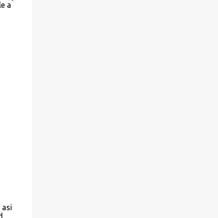
le a
 asi
d