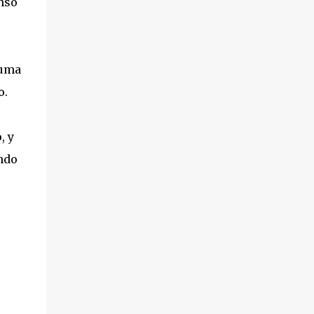
nso
puma
o.
, y
ndo