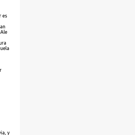
r es
tan
 Ale
ura
cuela
r
ia, y