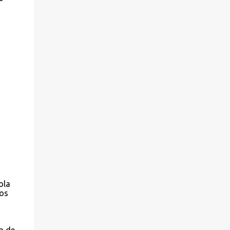
ola
dos