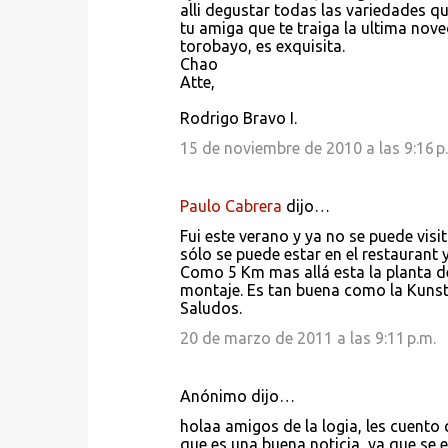
alli degustar todas las variedades qu
tu amiga que te traiga la ultima no
torobayo, es exquisita.
Chao
Atte,
Rodrigo Bravo I.
15 de noviembre de 2010 a las 9:16 p
Paulo Cabrera
dijo…
Fui este verano y ya no se puede visit
sólo se puede estar en el restaurant 
Como 5 Km mas allá esta la planta de
montaje. Es tan buena como la Kunstm
Saludos.
20 de marzo de 2011 a las 9:11 p.m.
Anónimo dijo…
holaa amigos de la logia, les cuento
que es una buena noticia, ya que se 