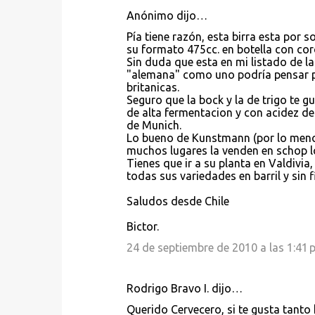
o
Anónimo dijo…
s
Pía tiene razón, esta birra esta por 
su formato 475cc. en botella con cor
Sin duda que esta en mi listado de l
"alemana" como uno podría pensar p
britanicas.
Seguro que la bock y la de trigo te gu
de alta fermentacion y con acidez del
de Munich.
Lo bueno de Kunstmann (por lo menos 
muchos lugares la venden en schop lo
Tienes que ir a su planta en Valdivia
todas sus variedades en barril y sin fi
Saludos desde Chile
Bictor.
24 de septiembre de 2010 a las 1:41 p
Rodrigo Bravo I. dijo…
Querido Cervecero, si te gusta tanto