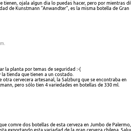
e tienen, ojala algun dia lo puedas hacer, pero por mientras di
vedad de Kunstmann "Anwandter", es la misma botella de Gran
.m.
ar la planta por temas de seguridad :-(
y la tienda que tienen a un costado.
 otra cervecera artesanal, la Salzburg que se encontraba en
ann, pero sólo tien 4 variedades en botellas de 330 ml.
 que comre dos botellas de esta cerveza en Jumbo de Palermo,
esta exportando esta variadad de la gran cerveza chilena. Salu