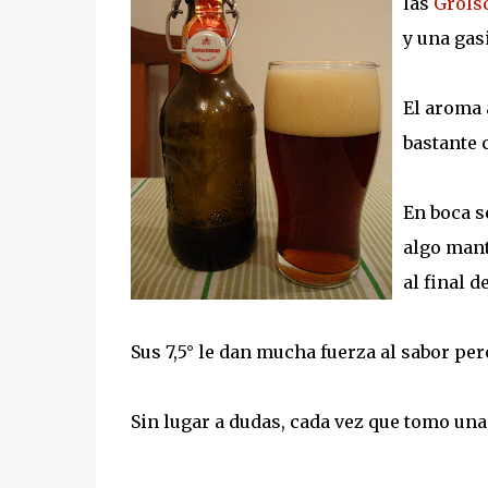
las
Grols
y una gas
El aroma 
bastante 
En boca s
algo mant
al final 
Sus 7,5° le dan mucha fuerza al sabor per
Sin lugar a dudas, cada vez que tomo u