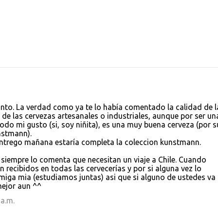
nto. La verdad como ya te lo había comentado la calidad de l
de las cervezas artesanales o industriales, aunque por ser un
odo mi gusto (si, soy niñita), es una muy buena cerveza (por s
nstmann).
ntrego mañana estaría completa la coleccion kunstmann.
n siempre lo comenta que necesitan un viaje a Chile. Cuando
n recibidos en todas las cervecerías y por si alguna vez lo
miga mia (estudiamos juntas) asi que si alguno de ustedes va
mejor aun ^^
 a.m.