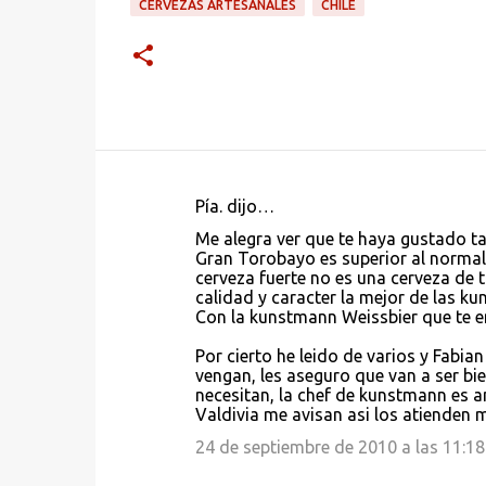
CERVEZAS ARTESANALES
CHILE
Pía. dijo…
C
Me alegra ver que te haya gustado ta
o
Gran Torobayo es superior al normal 
cerveza fuerte no es una cerveza de t
m
calidad y caracter la mejor de las ku
e
Con la kunstmann Weissbier que te e
n
Por cierto he leido de varios y Fabia
t
vengan, les aseguro que van a ser bie
necesitan, la chef de kunstmann es a
a
Valdivia me avisan asi los atienden 
r
24 de septiembre de 2010 a las 11:18
i