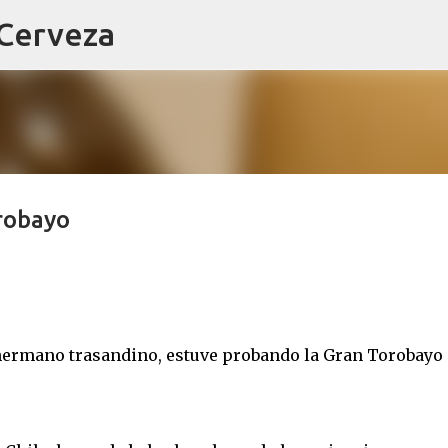
 Cerveza
Ir al contenido principal
robayo
hermano trasandino, estuve probando la Gran Torobayo