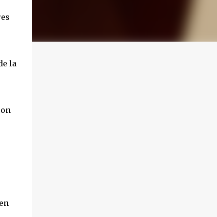
res
de la
con
 en