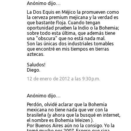
Anónimo dijo…
La Dos Equis en Méjico la promueven como
la cerveza premium mejicana y la verdad es
que bastante floja. Cuando tengan
oportunidad prueben la Indio o la Bohemia;
sobre todo esta última, que además tiene
una "obscura" que no está nada mal.
Son las únicas dos industriales tomables
que encontré en mis tiempos en tierras
aztecas.
Saludos!
Diego.
12 de enero de 2012 a las 9:30 p.m.
Anónimo dijo…
Perdón, olvidé aclarar que la Bohemia
mexicana no tiene nada que ver con la
brasileña (y ahora que la busqué en internet,
el nombre es Bohemia Weizen ).
Por Buenos Aires aún no la consigo. Yo la
tomé mucho por 2007. Espero que siga