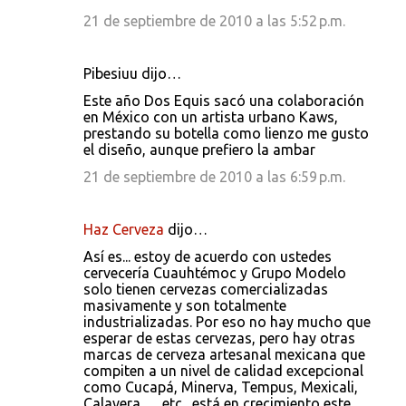
21 de septiembre de 2010 a las 5:52 p.m.
Pibesiuu dijo…
Este año Dos Equis sacó una colaboración
en México con un artista urbano Kaws,
prestando su botella como lienzo me gusto
el diseño, aunque prefiero la ambar
21 de septiembre de 2010 a las 6:59 p.m.
Haz Cerveza
dijo…
Así es... estoy de acuerdo con ustedes
cervecería Cuauhtémoc y Grupo Modelo
solo tienen cervezas comercializadas
masivamente y son totalmente
industrializadas. Por eso no hay mucho que
esperar de estas cervezas, pero hay otras
marcas de cerveza artesanal mexicana que
compiten a un nivel de calidad excepcional
como Cucapá, Minerva, Tempus, Mexicali,
Calavera,… etc., está en crecimiento este