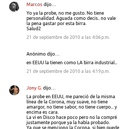
Marcos
dijo…
C
Yo ya la probe, no me gusto. No tiene
o
personalidad. Aguada como decis.. no vale
la pena gastar por esta birra.
m
Salud2
e
21 de septiembre de 2010 a las 4:06 p.m.
n
t
Anónimo dijo…
a
en EEUU la tienen como LA birra industrial...
r
21 de septiembre de 2010 a las 4:19 p.m.
i
o
Jony G.
dijo…
s
La probe en EEUU, me pareció de la misma
línea de la Corona, muy suave, no tiene
amargor, no tiene sabor, no tiene cuerpo... y
encima es cara.
La vi en Disco hace poco pero no la compré
justamente porque ya la había probado.
Ya que se menciono la Corona, si bien puede