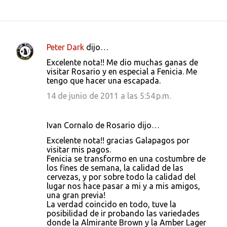
Peter Dark
dijo…
C
Excelente nota!! Me dio muchas ganas de
o
visitar Rosario y en especial a Fenicia. Me
tengo que hacer una escapada.
m
e
14 de junio de 2011 a las 5:54 p.m.
n
t
Ivan Cornalo de Rosario dijo…
a
Excelente nota!! gracias Galapagos por
visitar mis pagos.
r
Fenicia se transformo en una costumbre de
i
los fines de semana, la calidad de las
cervezas, y por sobre todo la calidad del
o
lugar nos hace pasar a mi y a mis amigos,
s
una gran previa!
La verdad coincido en todo, tuve la
posibilidad de ir probando las variedades
donde la Almirante Brown y la Amber Lager