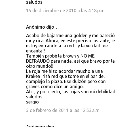
saludos
15 de diciembre de 2010 a las 4:18 p.m.
Anónimo dijo…
Acabo de bajarme una golden y me pareció
muy rica. Ahora, en este preciso instante, le
estoy entrando a la red... y la verdad me
encanta!!
También probé la brown y NO ME
DEFRAUDÓ para nada, asi que bravo por la
otro mundo!!
La roja me hizo acordar mucho a una
Kraken Irish red que tomé en el bar del
complejo la plaza. Ese dulzón pero con
graves como dice un amigo.
Ah..., y por cierto, las rojas son mi debilidad..
saludos
sergio
5 de febrero de 2011 a las 12:53 a.m.
Anónimo dijo…