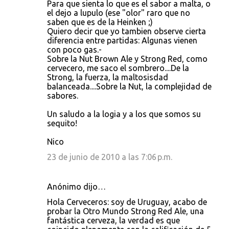
Para que sienta lo que es el sabor a malta, o
el dejo a lupulo (ese "olor" raro que no
saben que es de la Heinken ;)
Quiero decir que yo tambien observe cierta
diferencia entre partidas: Algunas vienen
con poco gas.-
Sobre la Nut Brown Ale y Strong Red, como
cervecero, me saco el sombrero....De la
Strong, la fuerza, la maltosisdad
balanceada....Sobre la Nut, la complejidad de
sabores.
Un saludo a la logia y a los que somos su
sequito!
Nico
23 de junio de 2010 a las 7:06 p.m.
Anónimo dijo…
Hola Cerveceros: soy de Uruguay, acabo de
probar la Otro Mundo Strong Red Ale, una
fantástica cerveza, la verdad es que