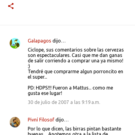
Galapagos
dijo…
C
Ciclope, sus comentarios sobre las cervezas
o
son espectaculares. Casi que me dan ganas
de salir corriendo a comprar una ya mismo!
m
:)
e
Tendré que comprarme algun porroncito en
el super...
n
t
PD: HDPS!!! Fueron a Mattus... como me
gusta ese lugar!
a
30 de julio de 2007 a las 9:19 a.m.
r
i
Pivní Filosof
dijo…
o
s
Por lo que dicen, las birras pintan bastante
buenas.... Anotemos otra a la lista de