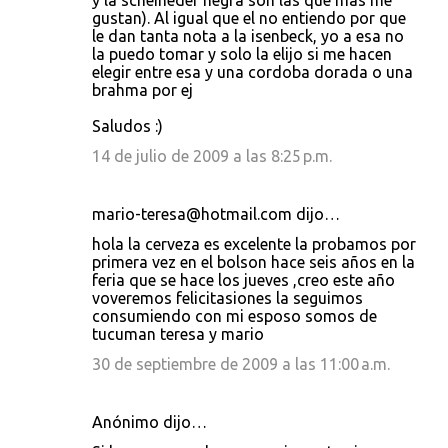
y la scheineder negra son las que mas me
gustan). Al igual que el no entiendo por que
le dan tanta nota a la isenbeck, yo a esa no
la puedo tomar y solo la elijo si me hacen
elegir entre esa y una cordoba dorada o una
brahma por ej
Saludos :)
14 de julio de 2009 a las 8:25 p.m.
mario-teresa@hotmail.com dijo…
hola la cerveza es excelente la probamos por
primera vez en el bolson hace seis años en la
feria que se hace los jueves ,creo este año
voveremos felicitasiones la seguimos
consumiendo con mi esposo somos de
tucuman teresa y mario
30 de septiembre de 2009 a las 11:00 a.m.
Anónimo dijo…