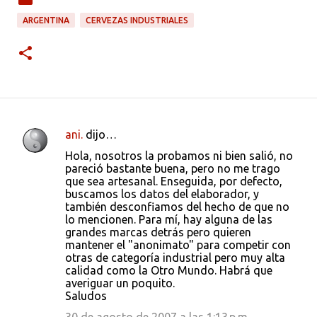
ARGENTINA
CERVEZAS INDUSTRIALES
ani.
dijo…
C
Hola, nosotros la probamos ni bien salió, no
o
pareció bastante buena, pero no me trago
que sea artesanal. Enseguida, por defecto,
m
buscamos los datos del elaborador, y
e
también desconfiamos del hecho de que no
lo mencionen. Para mí, hay alguna de las
n
grandes marcas detrás pero quieren
t
mantener el "anonimato" para competir con
otras de categoría industrial pero muy alta
a
calidad como la Otro Mundo. Habrá que
r
averiguar un poquito.
Saludos
i