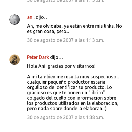
30 de agosto de 2007 a las 1:13 p.m.
o
s
ani.
dijo…
Ah, me olvidaba, ya están entre mis links. No
es gran cosa, pero...
30 de agosto de 2007 a las 1:13 p.m.
Peter Dark
dijo…
Hola Ani! gracias por visitarnos!
A mi tambien me resulta muy sospechoso...
cualquier pequeño productor estaria
orgulloso de identificar su producto. Lo
gracioso es que te ponen un "librito"
colgado del cuello con informacion sobre
los productos utilizados en la elaboracion,
pero nada sobre donde la elaboran. :)
30 de agosto de 2007 a las 1:38 p.m.