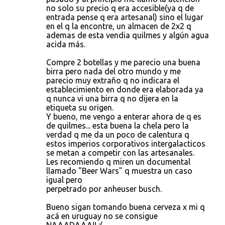
no solo su precio q era accesible(ya q de
entrada pense q era artesanal) sino el lugar
en el q la encontre, un almacen de 2x2 q
ademas de esta vendia quilmes y algún agua
acida más.
Compre 2 botellas y me parecio una buena
birra pero nada del otro mundo y me
parecio muy extraño q no indicara el
establecimiento en donde era elaborada ya
q nunca vi una birra q no dijera en la
etiqueta su origen.
Y bueno, me vengo a enterar ahora de q es
de quilmes... esta buena la chela pero la
verdad q me da un poco de calentura q
estos imperios corporativos intergalacticos
se metan a competir con las artesanales.
Les recomiendo q miren un documental
llamado "Beer Wars" q muestra un caso
igual pero
perpetrado por anheuser busch.
Bueno sigan tomando buena cerveza x mi q
acá en uruguay no se consigue