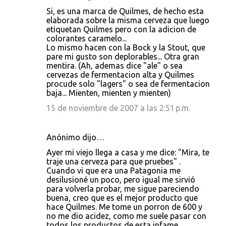
Si, es una marca de Quilmes, de hecho esta
elaborada sobre la misma cerveza que luego
etiquetan Quilmes pero con la adicion de
colorantes caramelo...
Lo mismo hacen con la Bock y la Stout, que
pare mi gusto son deplorables... Otra gran
mentira. (Ah, ademas dice "ale" o sea
cervezas de fermentacion alta y Quilmes
procude solo "lagers" o sea de fermentacion
baja... Mienten, mienten y mienten)
15 de noviembre de 2007 a las 2:51 p.m.
Anónimo dijo…
Ayer mi viejo llega a casa y me dice: "Mira, te
traje una cerveza para que pruebes" .
Cuando vi que era una Patagonia me
desilusioné un poco, pero igual me sirvió
para volverla probar, me sigue pareciendo
buena, creo que es el mejor producto que
hace Quilmes. Me tome un porron de 600 y
no me dio acidez, como me suele pasar con
todos los productos de esta infame