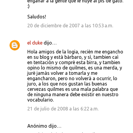
engañar a la gente que le huye al pis de gato.
:)
Saludos!
20 de diciembre de 2007 a las 10:53 a.m.
el duke
dijo…
Hola amigos de la logia, recièn me engancho
en su blog y està bàrbaro, y sì, tambien caì
en tentaciòn y comprè esta birra, y tambien
opino lo mismo de quilmes, es una merda, y
jurè jamàs volver a tomarla y me
engancharon, pero no volverà a ocurrir, lo
juro, a los que nos gustan las buenas
cervezas quilmes es una mala palabra que
de ninguna manera debe existir en nuestro
vocabulario.
21 de julio de 2008 a las 6:22 a.m.
Anónimo dijo…