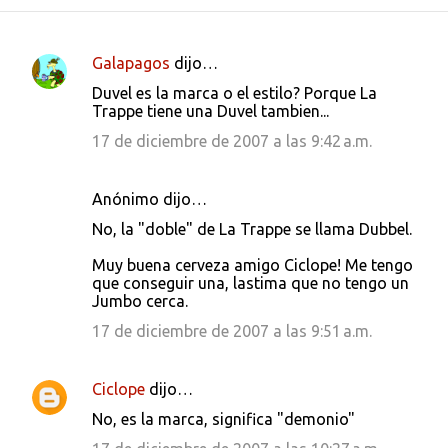
Galapagos
dijo…
C
Duvel es la marca o el estilo? Porque La
o
Trappe tiene una Duvel tambien...
m
17 de diciembre de 2007 a las 9:42 a.m.
e
n
Anónimo dijo…
t
No, la "doble" de La Trappe se llama Dubbel.
a
Muy buena cerveza amigo Ciclope! Me tengo
r
que conseguir una, lastima que no tengo un
i
Jumbo cerca.
o
17 de diciembre de 2007 a las 9:51 a.m.
s
Ciclope
dijo…
No, es la marca, significa "demonio"