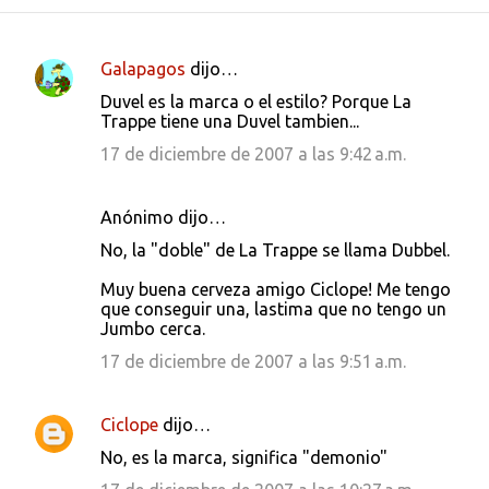
Galapagos
dijo…
C
Duvel es la marca o el estilo? Porque La
o
Trappe tiene una Duvel tambien...
m
17 de diciembre de 2007 a las 9:42 a.m.
e
n
Anónimo dijo…
t
No, la "doble" de La Trappe se llama Dubbel.
a
Muy buena cerveza amigo Ciclope! Me tengo
r
que conseguir una, lastima que no tengo un
i
Jumbo cerca.
o
17 de diciembre de 2007 a las 9:51 a.m.
s
Ciclope
dijo…
No, es la marca, significa "demonio"