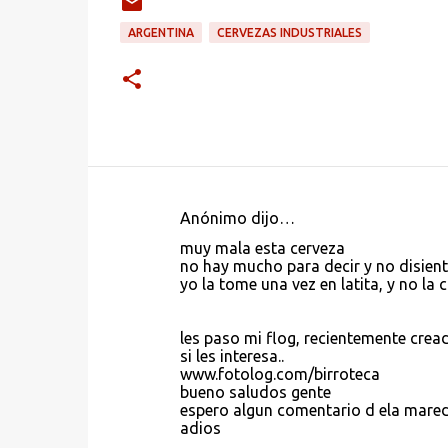
ARGENTINA
CERVEZAS INDUSTRIALES
Anónimo dijo…
C
muy mala esta cerveza
o
no hay mucho para decir y no disien
yo la tome una vez en latita, y no la
m
e
les paso mi flog, recientemente crea
n
si les interesa..
t
www.fotolog.com/birroteca
bueno saludos gente
a
espero algun comentario d ela mared
r
adios