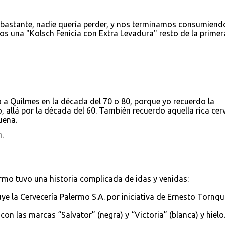
o bastante, nadie quería perder, y nos terminamos consumiend
os una "Kolsch Fenicia con Extra Levadura" resto de la primer
ó a Quilmes en la década del 70 o 80, porque yo recuerdo la
, allá por la década del 60. También recuerdo aquella rica cer
uena.
m.
ermo tuvo una historia complicada de idas y venidas:
ye la Cervecería Palermo S.A. por iniciativa de Ernesto Tornqui
con las marcas “Salvator” (negra) y “Victoria” (blanca) y hielo