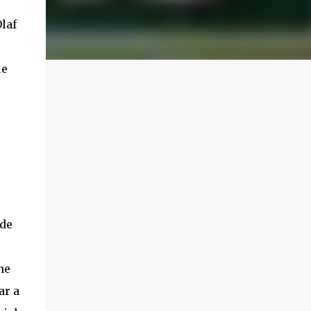
laf
ue
 de
ne
ar a