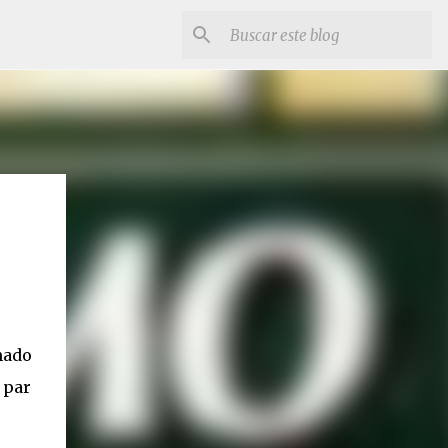
mado
 par