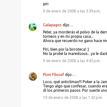
i
piri
o
9 de enero de 2008 a las 3:39 p.m.
s
Galapagos
dijo…
Peter, ya morderás el polvo de la de
torneos y en mi propia casa...
Ahora que recuerdo no gano hace much
Piri, bien por la birroteca! :)
No la probé la maredsous... ya le dar
9 de enero de 2008 a las 4:45 p.m.
Pivní Filosof
dijo…
Loco, qué anticlimax!!! Poker a la 
Tengo algo que confesar, cuando era
di los primeros pasos. Por suerte uno
10 de enero de 2008 a las 1:42 p.m.