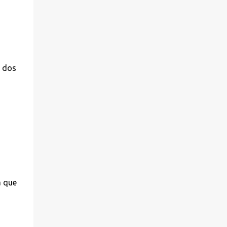
s dos
a que