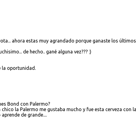
rrota... ahora estas muy agrandado porque ganaste los último
isimo... de hecho.. gané alguna vez??? :)
é la oportunidad.
James Bond con Palermo?
 chico la Palermo me gustaba mucho y fue esta cerveza con l
 aprende de grande....