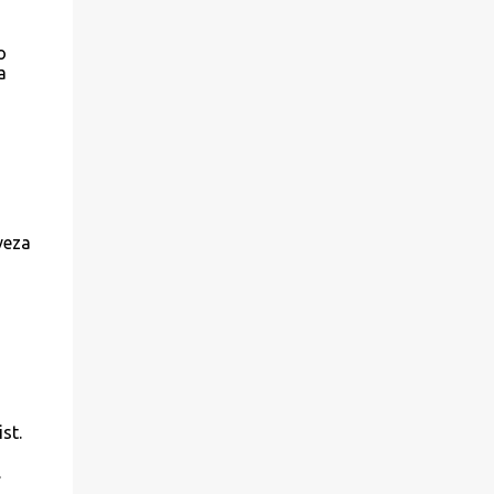
o
a
veza
st.
.