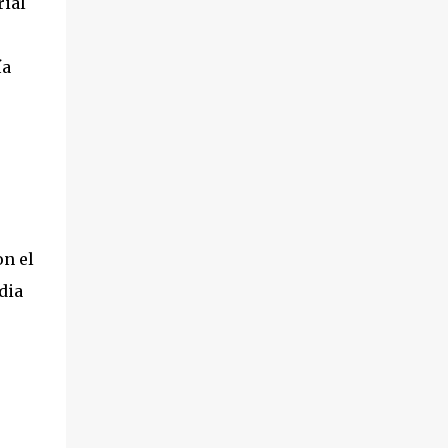
rial
ía
on el
dia