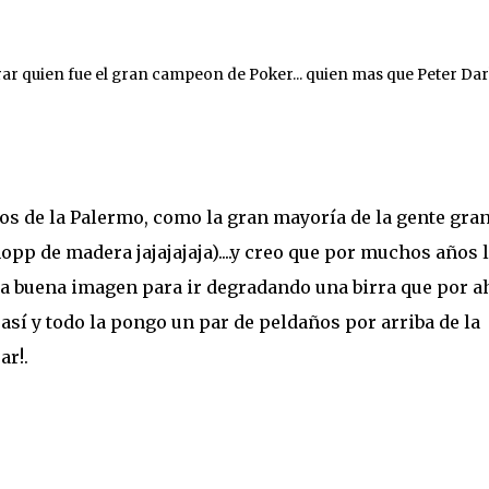
rar quien fue el gran campeon de Poker... quien mas que Peter Dar
os de la Palermo, como la gran mayoría de la gente gra
opp de madera jajajajaja)....y creo que por muchos años 
a buena imagen para ir degradando una birra que por a
. así y todo la pongo un par de peldaños por arriba de la
ar!.