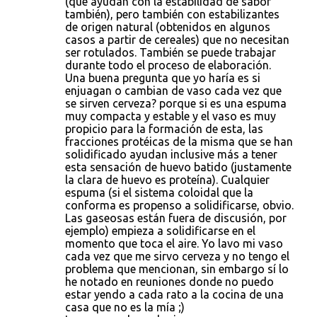
(que ayudan con la estabilidad de sabor
también), pero también con estabilizantes
de origen natural (obtenidos en algunos
casos a partir de cereales) que no necesitan
ser rotulados. También se puede trabajar
durante todo el proceso de elaboración.
Una buena pregunta que yo haría es si
enjuagan o cambian de vaso cada vez que
se sirven cerveza? porque si es una espuma
muy compacta y estable y el vaso es muy
propicio para la formación de esta, las
fracciones protéicas de la misma que se han
solidificado ayudan inclusive más a tener
esta sensación de huevo batido (justamente
la clara de huevo es proteína). Cualquier
espuma (si el sistema coloidal que la
conforma es propenso a solidificarse, obvio.
Las gaseosas están fuera de discusión, por
ejemplo) empieza a solidificarse en el
momento que toca el aire. Yo lavo mi vaso
cada vez que me sirvo cerveza y no tengo el
problema que mencionan, sin embargo sí lo
he notado en reuniones donde no puedo
estar yendo a cada rato a la cocina de una
casa que no es la mía ;)