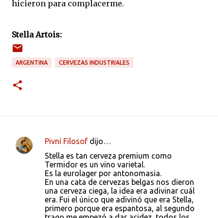
hicieron para complacerme.
Stella Artois:
ARGENTINA
CERVEZAS INDUSTRIALES
Pivní Filosof
dijo…
C
Stella es tan cerveza premium como
o
Termidor es un vino varietal.
Es la eurolager por antonomasia.
m
En una cata de cervezas belgas nos dieron
e
una cerveza ciega, la idea era adivinar cuál
era. Fui el único que adivinó que era Stella,
n
primero porque era espantosa, al segundo
t
trago me empezó a dar acidez, todos los