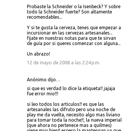
Probaste la Schneider o la Isenbeck? Y sobre
todo la Schneider fuerte? Son altamente
recomendables...
Y si te gusta la cerveza, tenes que empezar a
incursionar en las cervezas artesanales...
fijate en nuestras notas para que te sirvan
de guía por si queres comenzar con alguna...
Un abrazo!
12 de mayo de 2008 a las 2:24 p.m.
Anónimo dijo…
si que es verdad lo dice la etiqueta!! jajaja
fue error mio!!!
si leo todos los articulos!! es que las
artesanales las difruto pero una noche de
play me da vuelta, necesito algo mas liviano
para tomar toda la noche!!, la nueva imperial
(que ahora no pertenece mas a quilmes)
viene muy bien!! espero la mantengan ya que