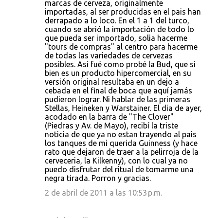
marcas de cerveza, originalmente
importadas, al ser producidas en el pais han
derrapado a lo loco. En el 1 a 1 del turco,
cuando se abrió la importación de todo lo
que pueda ser importado, solia hacerme
"tours de compras" al centro para hacerme
de todas las variedades de cervezas
posibles. Así fué como probé la Bud, que si
bien es un producto hipercomercial, en su
versión original resultaba en un dejo a
cebada en el final de boca que aquí jamás
pudieron lograr. Ni hablar de las primeras
Stellas, Heineken y Warstainer. El dia de ayer,
acodado en la barra de "The Clover"
(Piedras y Av. de Mayo), recibí la triste
noticia de que ya no estan trayendo al pais
los tanques de mi querida Guinness (y hace
rato que dejaron de traer a la pelirroja de la
cerveceria, la Kilkenny), con lo cual ya no
puedo disfrutar del ritual de tomarme una
negra tirada. Porron y gracias.
2 de abril de 2011 a las 10:53 p.m.