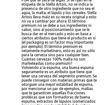
PGA que se saca de algas. Si se fijan en la
etiqueta de la Stella Artois, no se indica la
presencia de otro ingrediente que no sea el
agua, la malta, el lúpulo y los cereales. Stella
Artois lleva maíz en su receta original y esto
no va a cambiar por ahora. El término
premium no se debe a sus ingredientes ni
sabor, sino al posicionamiento que se le
busca dar en el mercado y esto en base a
ciertos atributos que tiene el producto en sí
(el packaging es un factor muy importante
por ejemplo). El término premium es
netamente marketinero, esto es así no sólo
para la cerveza sino para cualquier bien.
Cuántas cervezas 100% malta no son
marketeadas como premium?
Volviendo a la espuma, una buena espuma
seguramente es un atributo que tiene que
tener una cerveza del segmento premium. Se
puede conseguir con materias primas que te
otorguen una mejor estabiliad de espuma,
por mencionar un par de ejemplos, maltas
que te garanticen aquellas fracciones
protéicas que son formadoras de buena
espuma, extractos de lúpulos isomerizados