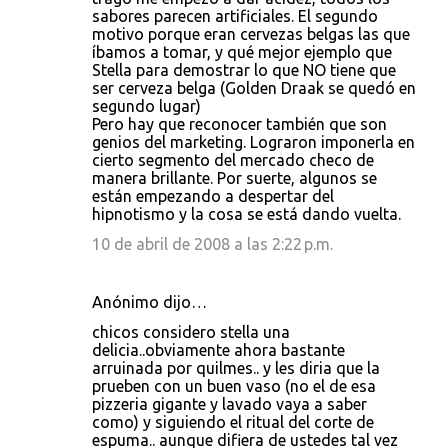
sabores parecen artificiales. El segundo
a
motivo porque eran cervezas belgas las que
r
íbamos a tomar, y qué mejor ejemplo que
Stella para demostrar lo que NO tiene que
i
ser cerveza belga (Golden Draak se quedó en
o
segundo lugar)
Pero hay que reconocer también que son
s
genios del marketing. Lograron imponerla en
cierto segmento del mercado checo de
manera brillante. Por suerte, algunos se
están empezando a despertar del
hipnotismo y la cosa se está dando vuelta.
10 de abril de 2008 a las 2:22 p.m.
Anónimo dijo…
chicos considero stella una
delicia..obviamente ahora bastante
arruinada por quilmes.. y les diria que la
prueben con un buen vaso (no el de esa
pizzeria gigante y lavado vaya a saber
como) y siguiendo el ritual del corte de
espuma.. aunque difiera de ustedes tal vez