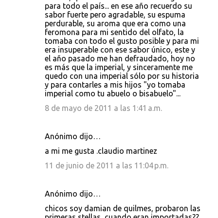
para todo el país... en ese año recuerdo su
sabor fuerte pero agradable, su espuma
perdurable, su aroma que era como una
feromona para mi sentido del olfato, la
tomaba con todo el gusto posible y para mi
era insuperable con ese sabor único, este y
el año pasado me han defraudado, hoy no
es más que la imperial, y sinceramente me
quedo con una imperial sólo por su historia
y para contarles a mis hijos "yo tomaba
imperial como tu abuelo o bisabuelo"...
8 de mayo de 2011 a las 1:41 a.m.
Anónimo dijo…
a mi me gusta .claudio martinez
11 de junio de 2011 a las 11:04 p.m.
Anónimo dijo…
chicos soy damian de quilmes, probaron las
primeras stellas, cuando eran importadas??