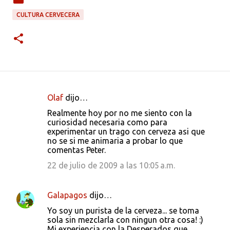
CULTURA CERVECERA
Olaf
dijo…
C
Realmente hoy por no me siento con la
o
curiosidad necesaria como para
experimentar un trago con cerveza asi que
m
no se si me animaria a probar lo que
e
comentas Peter.
n
22 de julio de 2009 a las 10:05 a.m.
t
a
Galapagos
dijo…
r
Yo soy un purista de la cerveza... se toma
i
sola sin mezclarla con ningun otra cosa! :)
Mi experiencia con la Desperados que