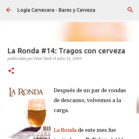
Ir al contenido principal
Logia Cervecera - Bares y Cerveza
La Ronda #14: Tragos con cerveza
publicadas por
Peter Dark
el
julio 22, 2009
Después de un par de rondas
de descanso, volvemos a la
carga.
La Ronda
de este mes fue