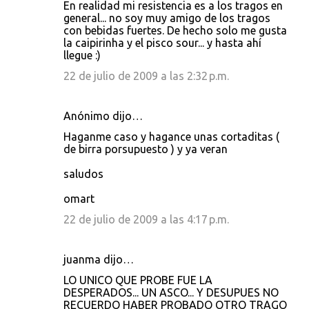
En realidad mi resistencia es a los tragos en
general... no soy muy amigo de los tragos
con bebidas fuertes. De hecho solo me gusta
la caipirinha y el pisco sour... y hasta ahí
llegue :)
22 de julio de 2009 a las 2:32 p.m.
Anónimo dijo…
Haganme caso y hagance unas cortaditas (
de birra porsupuesto ) y ya veran
saludos
omart
22 de julio de 2009 a las 4:17 p.m.
juanma dijo…
LO UNICO QUE PROBE FUE LA
DESPERADOS... UN ASCO... Y DESUPUES NO
RECUERDO HABER PROBADO OTRO TRAGO