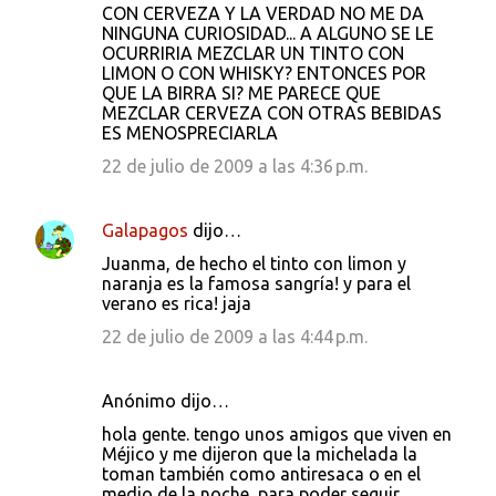
CON CERVEZA Y LA VERDAD NO ME DA
NINGUNA CURIOSIDAD... A ALGUNO SE LE
OCURRIRIA MEZCLAR UN TINTO CON
LIMON O CON WHISKY? ENTONCES POR
QUE LA BIRRA SI? ME PARECE QUE
MEZCLAR CERVEZA CON OTRAS BEBIDAS
ES MENOSPRECIARLA
22 de julio de 2009 a las 4:36 p.m.
Galapagos
dijo…
Juanma, de hecho el tinto con limon y
naranja es la famosa sangría! y para el
verano es rica! jaja
22 de julio de 2009 a las 4:44 p.m.
Anónimo dijo…
hola gente. tengo unos amigos que viven en
Méjico y me dijeron que la michelada la
toman también como antiresaca o en el
medio de la noche, para poder seguir