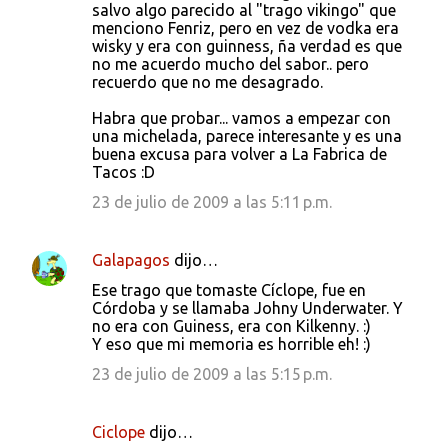
salvo algo parecido al "trago vikingo" que
menciono Fenriz, pero en vez de vodka era
wisky y era con guinness, ña verdad es que
no me acuerdo mucho del sabor.. pero
recuerdo que no me desagrado.
Habra que probar... vamos a empezar con
una michelada, parece interesante y es una
buena excusa para volver a La Fabrica de
Tacos :D
23 de julio de 2009 a las 5:11 p.m.
Galapagos
dijo…
Ese trago que tomaste Cíclope, fue en
Córdoba y se llamaba Johny Underwater. Y
no era con Guiness, era con Kilkenny. :)
Y eso que mi memoria es horrible eh! :)
23 de julio de 2009 a las 5:15 p.m.
Ciclope
dijo…