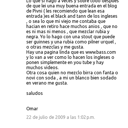
Lo que si hago a veces y sobre todo despues
de que lei una muy buena entrada en el blog
de Pivni ( les recomiendo que lean esa
entrada )es el black and tann de los ingleses
, o sea lo que mi viejo me contaba que
hacian en retiro hace muchos anios , que no
es ni mas ni menos , que mezclar rubia y
negra. Yo lo hago con una stout que puede
ser guinnes y una rubia como pilner urquel ,
o otras mezclas y me gusta.
Hay una pagina linda que es www.bass.com
y lo van a ver como lo hacen los ingleses o
ponen simplemente en you tube y hay
muchos videos.
Otra cosa quien no mezclo birra con fanta o
novi con soda , a mi un blanco bien sodado
en verano me gusta.
saludos
Omar
22 de julio de 2009 a las 1:02 p.m.