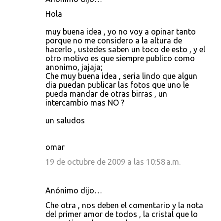
C
Hola
o
muy buena idea , yo no voy a opinar tanto
m
porque no me considero a la altura de
e
hacerlo , ustedes saben un toco de esto , y el
otro motivo es que siempre publico como
n
anonimo, jajaja;
t
Che muy buena idea , seria lindo que algun
dia puedan publicar las fotos que uno le
a
pueda mandar de otras birras , un
r
intercambio mas NO ?
i
un saludos
o
s
omar
19 de octubre de 2009 a las 10:58 a.m.
Anónimo dijo…
Che otra , nos deben el comentario y la nota
del primer amor de todos , la cristal que lo