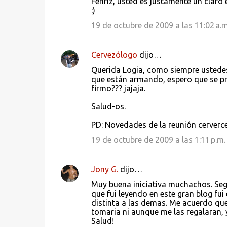
Fenriz, ustéd es justamente un clar
:)
19 de octubre de 2009 a las 11:02 a.m
Cervezólogo
dijo…
Querida Logia, como siempre ustede
que están armando, espero que se p
firmo??? jajaja.
Salud-os.
PD: Novedades de la reunión cerverc
19 de octubre de 2009 a las 1:11 p.m.
Jony G.
dijo…
Muy buena iniciativa muchachos. Seg
que fui leyendo en este gran blog fu
distinta a las demas. Me acuerdo qu
tomaria ni aunque me las regalaran, 
Salud!