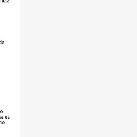
nes!
da
lo
na es
 no