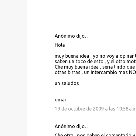
Anónimo dijo…
C
Hola
o
muy buena idea , yo no voy a opinar 
m
saben un toco de esto , y el otro mo
e
Che muy buena idea , seria lindo que
otras birras , un intercambio mas NO
n
t
un saludos
a
r
omar
i
19 de octubre de 2009 a las 10:58 a.m
o
s
Anónimo dijo…
Che otra , nos deben el comentario y 