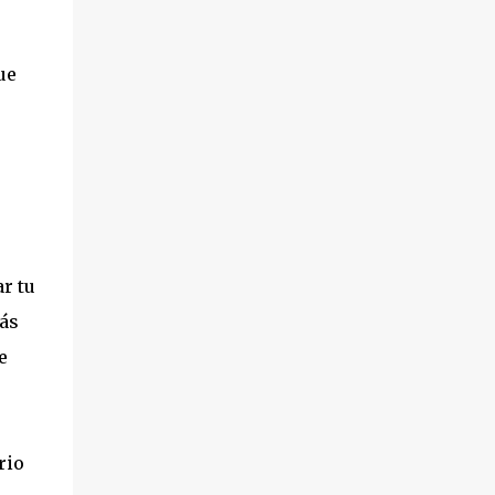
ue
r tu
rás
e
rio