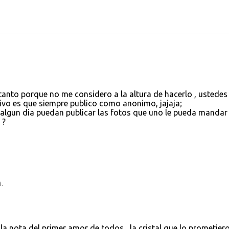
tanto porque no me considero a la altura de hacerlo , ustedes
tivo es que siempre publico como anonimo, jajaja;
 algun dia puedan publicar las fotos que uno le pueda mandar
 ?
.
la nota del primer amor de todos , la cristal que lo prometier