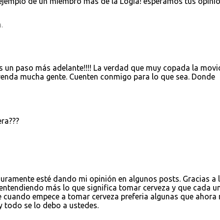
o ejemplo de un miembro más de la Logia! esperamos tus opinio
.
s un paso más adelante!!!! La verdad que muy copada la movi
renda mucha gente. Cuenten conmigo para lo que sea. Donde
era???
uramente esté dando mi opinión en algunos posts. Gracias a 
i entendiendo más lo que significa tomar cerveza y que cada u
e cuando empece a tomar cerveza preferia algunas que ahora
y todo se lo debo a ustedes.