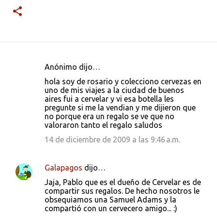
Anónimo dijo…
C
hola soy de rosario y colecciono cervezas en
o
uno de mis viajes a la ciudad de buenos
aires fui a cervelar y vi esa botella les
m
pregunte si me la vendian y me dijieron que
e
no porque era un regalo se ve que no
valoraron tanto el regalo saludos
n
14 de diciembre de 2009 a las 9:46 a.m.
t
a
r
Galapagos
dijo…
i
Jaja, Pablo que es el dueño de Cervelar es de
compartir sus regalos. De hecho nosotros le
o
obsequiamos una Samuel Adams y la
s
compartió con un cervecero amigo... :)