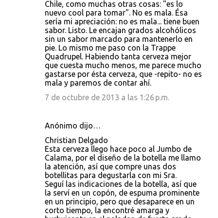
Chile, como muchas otras cosas: "es lo
nuevo cool para tomar". No es mala. Ésa
sería mi apreciación: no es mala... tiene buen
sabor. Listo. Le encajan grados alcohólicos
sin un sabor marcado para mantenerlo en
pie. Lo mismo me paso con la Trappe
Quadrupel. Habiendo tanta cerveza mejor
que cuesta mucho menos, me parece mucho
gastarse por ésta cerveza, que -repito- no es
mala y paremos de contar ahí.
7 de octubre de 2013 a las 1:26 p.m.
Anónimo dijo…
Christian Delgado
Esta cerveza llego hace poco al Jumbo de
Calama, por el diseño de la botella me llamo
la atención, así que compre unas dos
botellitas para degustarla con mi Sra.
Seguí las indicaciones de la botella, así que
la serví en un copón, de espuma prominente
en un principio, pero que desaparece en un
corto tiempo, la encontré amarga y