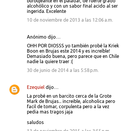
burbujeante en el paladar, de fuerte grado
alcohólico y con un sabor final acido al ser
ingerida. Excelente
10 de noviembre de 2013 a las 12:06 a.m.
Anónimo dijo…
OHH POR DIOSSS yo también probé la Kriek
Boon en Brujas este 2014 y es increíble!
Demasiado buena, pero parece que en Chile
nadie la quiere traer :(
30 de junio de 2014 a las 5:58 p.m.
Ezequiel
dijo…
La probé en un barcito cerca de la Grote
Mark de Brujas... increible, alcoholica pero
facil de tomar, corpulenta pero a la vez
pedia mas tragos jaja
saludos