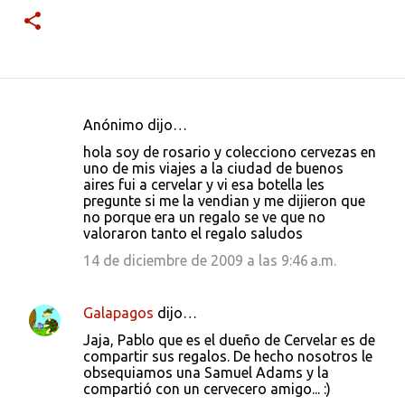
Anónimo dijo…
C
hola soy de rosario y colecciono cervezas en
o
uno de mis viajes a la ciudad de buenos
aires fui a cervelar y vi esa botella les
m
pregunte si me la vendian y me dijieron que
e
no porque era un regalo se ve que no
valoraron tanto el regalo saludos
n
14 de diciembre de 2009 a las 9:46 a.m.
t
a
r
Galapagos
dijo…
i
Jaja, Pablo que es el dueño de Cervelar es de
compartir sus regalos. De hecho nosotros le
o
obsequiamos una Samuel Adams y la
s
compartió con un cervecero amigo... :)