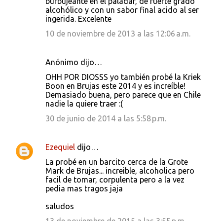
burbujeante en el paladar, de fuerte grado
alcohólico y con un sabor final acido al ser
ingerida. Excelente
10 de noviembre de 2013 a las 12:06 a.m.
Anónimo dijo…
OHH POR DIOSSS yo también probé la Kriek
Boon en Brujas este 2014 y es increíble!
Demasiado buena, pero parece que en Chile
nadie la quiere traer :(
30 de junio de 2014 a las 5:58 p.m.
Ezequiel
dijo…
La probé en un barcito cerca de la Grote
Mark de Brujas... increible, alcoholica pero
facil de tomar, corpulenta pero a la vez
pedia mas tragos jaja
saludos