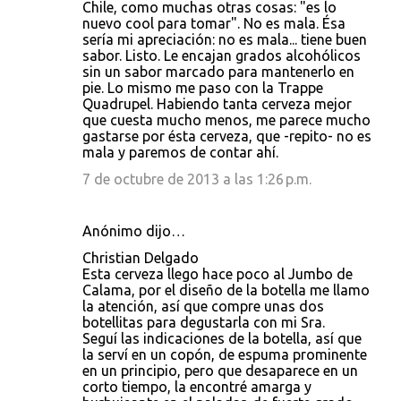
Chile, como muchas otras cosas: "es lo
nuevo cool para tomar". No es mala. Ésa
sería mi apreciación: no es mala... tiene buen
sabor. Listo. Le encajan grados alcohólicos
sin un sabor marcado para mantenerlo en
pie. Lo mismo me paso con la Trappe
Quadrupel. Habiendo tanta cerveza mejor
que cuesta mucho menos, me parece mucho
gastarse por ésta cerveza, que -repito- no es
mala y paremos de contar ahí.
7 de octubre de 2013 a las 1:26 p.m.
Anónimo dijo…
Christian Delgado
Esta cerveza llego hace poco al Jumbo de
Calama, por el diseño de la botella me llamo
la atención, así que compre unas dos
botellitas para degustarla con mi Sra.
Seguí las indicaciones de la botella, así que
la serví en un copón, de espuma prominente
en un principio, pero que desaparece en un
corto tiempo, la encontré amarga y