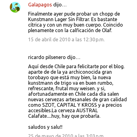
Galapagos
dijo…
Finalmente ayer pude probar un chopp de
Kunstmann Lager Sin Filtrar. Es bastante
cítrica y con un muy buen cuerpo. Coincido
plenamente con la calficación de Olaf.
15 de abril de 2010 a las 12:30 p.m.
ricardo pilsenero dijo…
Aquí desde Chile para felicitarte por el blog.
aparte de de la ya archiconocida gran
torobayo que está muy bien, la nueva
kunstmann de trigo va en buen rumbo,
refrescante, frutal muy weisen. y si,
afortunadamente en Chile cada día salen
nuevas cervezas artesanales de gran calidad
como SZOT, CAPITAL Y KROSS y a precios
accesibles.La cerveza AUSTRAL
Calafate.....huy, hay que probarla.
saludos y salu!!
25 de mayo de 2010 a las 3:03 p.m.