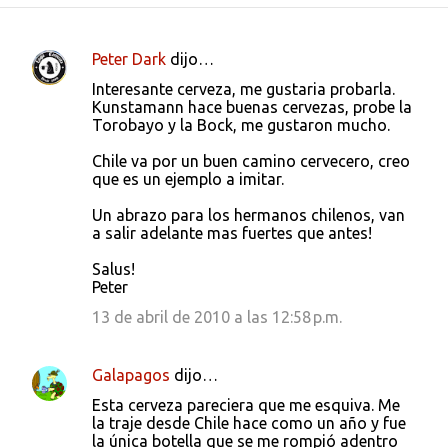
Peter Dark
dijo…
C
Interesante cerveza, me gustaria probarla.
o
Kunstamann hace buenas cervezas, probe la
Torobayo y la Bock, me gustaron mucho.
m
e
Chile va por un buen camino cervecero, creo
que es un ejemplo a imitar.
n
t
Un abrazo para los hermanos chilenos, van
a salir adelante mas fuertes que antes!
a
r
Salus!
Peter
i
13 de abril de 2010 a las 12:58 p.m.
o
s
Galapagos
dijo…
Esta cerveza pareciera que me esquiva. Me
la traje desde Chile hace como un año y fue
la única botella que se me rompió adentro