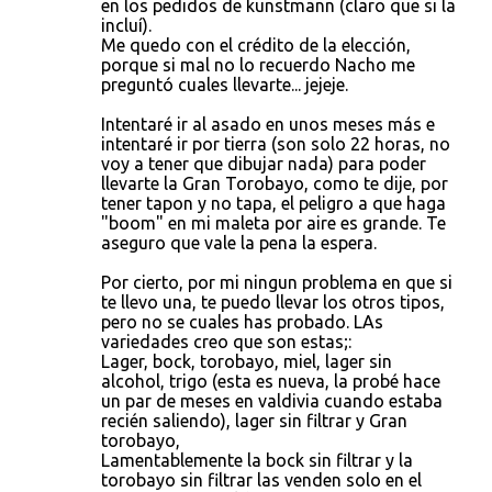
en los pedidos de kunstmann (claro que si la
incluí).
Me quedo con el crédito de la elección,
porque si mal no lo recuerdo Nacho me
preguntó cuales llevarte... jejeje.
Intentaré ir al asado en unos meses más e
intentaré ir por tierra (son solo 22 horas, no
voy a tener que dibujar nada) para poder
llevarte la Gran Torobayo, como te dije, por
tener tapon y no tapa, el peligro a que haga
"boom" en mi maleta por aire es grande. Te
aseguro que vale la pena la espera.
Por cierto, por mi ningun problema en que si
te llevo una, te puedo llevar los otros tipos,
pero no se cuales has probado. LAs
variedades creo que son estas;:
Lager, bock, torobayo, miel, lager sin
alcohol, trigo (esta es nueva, la probé hace
un par de meses en valdivia cuando estaba
recién saliendo), lager sin filtrar y Gran
torobayo,
Lamentablemente la bock sin filtrar y la
torobayo sin filtrar las venden solo en el