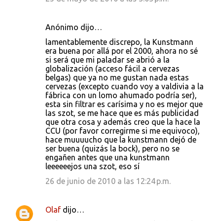
Anónimo dijo…
lamentablemente discrepo, la Kunstmann
era buena por allá por el 2000, ahora no sé
si será que mi paladar se abrió a la
globalización (acceso fácil a cervezas
belgas) que ya no me gustan nada estas
cervezas (excepto cuando voy a valdivia a la
fábrica con un lomo ahumado podría ser),
esta sin filtrar es carísima y no es mejor que
las szot, se me hace que es más publicidad
que otra cosa y además creo que la hace la
CCU (por favor corregirme si me equivoco),
hace muuuucho que la kunstmann dejó de
ser buena (quizás la bock), pero no se
engañen antes que una kunstmann
leeeeeejos una szot, eso sí
26 de junio de 2010 a las 12:24 p.m.
Olaf
dijo…