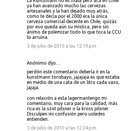
La Kuntsmann no es mala pero acá en Chile
ya han avanzado mucho las cervezas
artesanales y la han dejado muy atrás,
como te decía por el 2000 era la única
cerveza comercial decente en Chile, quizás
por eso queda aún su mística, pero sin
ánimo de polemizar todo lo que toca la CCU
lo arruina.
3 de julio de 2010 a las 12:19 p.m.
Anónimo dijo…
perdón este comentario debería ir en la
kunstmann torobayo, jajajaja es que estaba
en medio de una cata de un litro cada vaso,
jajaja.
con relación a esta lagermantengo mi
comentario, muy cara para la calidad, más
rica es la szot pilsner o la kross pilsner.
Disculpen mi confusión pero ustedes
entienden.
3 de julio de 2010 a las 12:24 p.m.