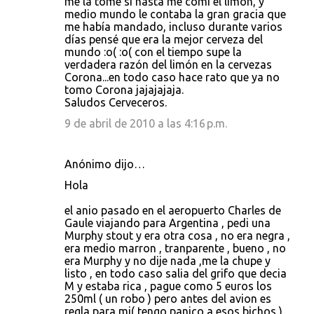
me la tome si hasta me comí el limón, y
medio mundo le contaba la gran gracia que
me había mandado, incluso durante varios
días pensé que era la mejor cerveza del
mundo :o( :o( con el tiempo supe la
verdadera razón del limón en la cervezas
Corona...en todo caso hace rato que ya no
tomo Corona jajajajaja.
Saludos Cerveceros.
9 de abril de 2010 a las 4:16 p.m.
Anónimo dijo…
Hola
el anio pasado en el aeropuerto Charles de
Gaule viajando para Argentina , pedi una
Murphy stout y era otra cosa , no era negra ,
era medio marron , tranparente , bueno , no
era Murphy y no dije nada ,me la chupe y
listo , en todo caso salia del grifo que decia
M y estaba rica , pague como 5 euros los
250ml ( un robo ) pero antes del avion es
regla para mi( tengo panico a esos bichos ).