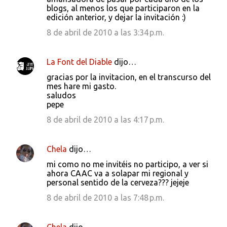
blogs, al menos los que participaron en la
m
edición anterior, y dejar la invitación :)
e
8 de abril de 2010 a las 3:34 p.m.
n
t
La Font del Diable
dijo…
a
gracias por la invitacion, en el transcurso del
r
mes hare mi gasto.
i
saludos
pepe
o
8 de abril de 2010 a las 4:17 p.m.
s
Chela
dijo…
mi como no me invitéis no participo, a ver si
ahora CAAC va a solapar mi regional y
personal sentido de la cerveza??? jejeje
8 de abril de 2010 a las 7:48 p.m.