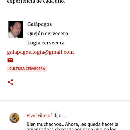
experiencia de cada uno.
Galápagos
Quejón cervecero
Logia cervecera
galapagos.logia@gmail.com
CULTURA CERVECERA
Pivní Filosof
dijo…
C
Bien muchachos... Ahora, les queda hacer la
o
amansadora de pasar por cada uno de los