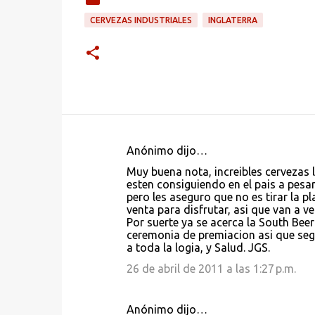
CERVEZAS INDUSTRIALES
INGLATERRA
Anónimo dijo…
C
Muy buena nota, increibles cervezas l
o
esten consiguiendo en el pais a pesar
pero les aseguro que no es tirar la p
m
venta para disfrutar, asi que van a ve
e
Por suerte ya se acerca la South Beer
ceremonia de premiacion asi que se
n
a toda la logia, y Salud. JGS.
t
26 de abril de 2011 a las 1:27 p.m.
a
r
Anónimo dijo…