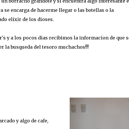
 un borracho grandote y si encuentra algo interesante e
 se encarga de hacerme llegar o las botellas o la
o elixir de los dioses.
er's y a los pocos dias recibimos la informacion de que s
cer la busqueda del tesoro muchachos!!!
rcado y algo de cafe,