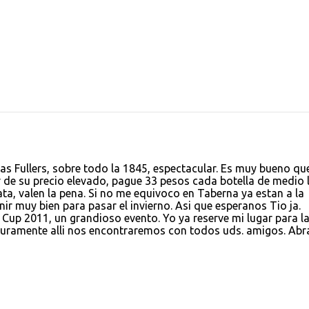
as Fullers, sobre todo la 1845, espectacular. Es muy bueno qu
 de su precio elevado, pague 33 pesos cada botella de medio l
lata, valen la pena. Si no me equivoco en Taberna ya estan a la
nir muy bien para pasar el invierno. Asi que esperanos Tio ja.
 Cup 2011, un grandioso evento. Yo ya reserve mi lugar para l
guramente alli nos encontraremos con todos uds. amigos. Ab