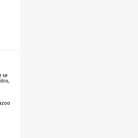
e se
itro,
a
razoo