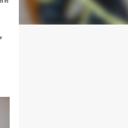
n el
e