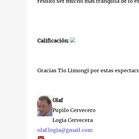
resulto ser mucho mas tranquila de lo e
Calificación:
Gracias Tio Limongi por estas espectacu
Olaf
Pupilo Cervecero
Logia Cervecera
olaf.logia@gmail.com