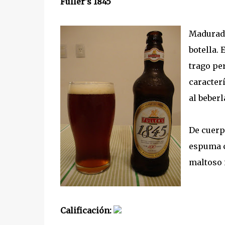
Fuller's 1845
Madurada 
botella.
trago pe
caracterí
al beberl
De cuerpo
espuma c
maltoso 
Calificación: