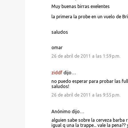
i
Muy buenas birras exelentes
o
s
la primera la probe en un vuelo de Brit
saludos
omar
26 de abril de 2011 a las 1:59 p.m.
ziddf
dijo…
no puedo esperar para probar las full
saludos!
26 de abril de 2011 a las 9:55 p.m.
Anónimo dijo…
alguien sabe sobre la cerveza barba r
igual q una la trappe... vale la pena?