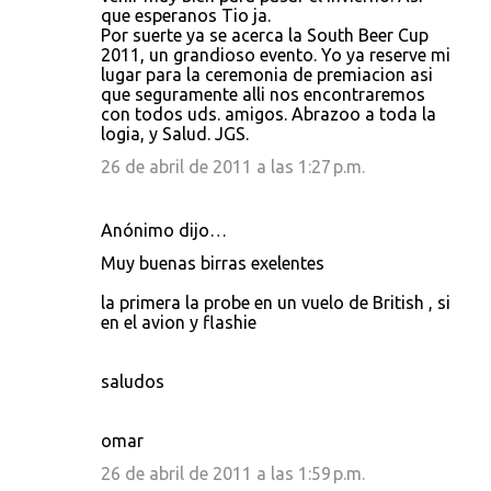
a
que esperanos Tio ja.
r
Por suerte ya se acerca la South Beer Cup
2011, un grandioso evento. Yo ya reserve mi
i
lugar para la ceremonia de premiacion asi
o
que seguramente alli nos encontraremos
con todos uds. amigos. Abrazoo a toda la
s
logia, y Salud. JGS.
26 de abril de 2011 a las 1:27 p.m.
Anónimo dijo…
Muy buenas birras exelentes
la primera la probe en un vuelo de British , si
en el avion y flashie
saludos
omar
26 de abril de 2011 a las 1:59 p.m.