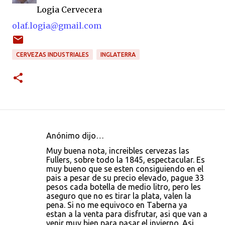
Logia Cervecera
olaf.logia@gmail.com
CERVEZAS INDUSTRIALES
INGLATERRA
Anónimo dijo…
C
Muy buena nota, increibles cervezas las
o
Fullers, sobre todo la 1845, espectacular. Es
muy bueno que se esten consiguiendo en el
m
pais a pesar de su precio elevado, pague 33
e
pesos cada botella de medio litro, pero les
aseguro que no es tirar la plata, valen la
n
pena. Si no me equivoco en Taberna ya
t
estan a la venta para disfrutar, asi que van a
venir muy bien para pasar el invierno. Asi