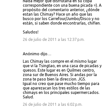
Nada mejor que disfrutarla en su copa
correspondiente con una buena picada =). A
propósito del comentario anterior, ¿dónde
estan las Chimay? Hace un año que las
busco por los Carrefour/Jumbo/Disco y no
están, si saben donde encontrarlas, chiflen.
Saludos!
26 de julio de 2011 a las 12:37 p.m.
Anónimo dijo…
Las Chimay las compre en el mismo lugar
que vi la Tsingtao, en una casa de picadas y
quesos. Este lugar es en Quilmes centro,
zona sur de Buenos Aires. Si andas por la
zona te paso bien la direccion. JGS.
Igual no creo que pase mucho tiempo para
que aparezacan los tres estilos de las
chimays en los principales supermercados.
Salud.
26 de julio de 2011 a las 6:02 p.m.