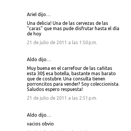
Ariel dijo…
C
Una delicia! Una de las cervezas de las
o
"caras" que mas pude disfrutar hasta el día
de hoy
m
e
21 de julio de 2011 a las 1:50 p.m.
n
t
Aldo dijo…
a
Muy buena en el carrefour de las cañitas
esta 30$ esa botella, bastante mas barato
r
que de costubre. Una consulta tienen
i
porroncitos para vender? Soy coleccionista.
Saludos espero respuesta!
o
21 de julio de 2011 a las 2:51 p.m.
s
Aldo dijo…
vacios obvio