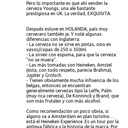
Pero lo importante es que ahí venden la
cerveza Youngs, una ale bastante
prestigiosa en UK. La verdad, EXQUISITA.
Después estuve en HOLANDA, país muy
cervecero también je. Y noté algunas
diferencias con Inglaterra:
- La cerveza no se sirve en pintas, sino en
vasos/copas de 250 o 350ml.
- La sirven con espuma, para que la cerveza
"no se muera".
- Las más tomadas son Heineken, Amstel
(esta, con todo respeto, parecía Brahma),
Jupiter y Grolsch.
- Tienen obviamente mucha influencia de los
belgas, entonces se encuentran
generalmente cervezas tipo la Leffe, Palm
(muy rica cerveza), De Konninck y Brand, que
son más frutales y con más alcohol.
Como recomendación un poco obvia, si
alguno va a Amsterdam en plan turismo…
está el Heineken Experience. Es un tour por la
antigua fábrica y la historia de la marca. Por