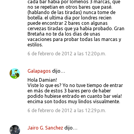
cada bar habia por lomenos 3 marcas, que
o
no se repetian en otros bares que pasé.
s
(hablando de las tiradas) nunca tome de
botella. el ultima dia por londres recien
puede encontrar 2 bares con algunas
cervezas tiradas que ya habia probado. Gran
Bretaña no te da los dias de unas
vacaciones para probar todas las marcas y
estilos.
6 de febrero de 2012 a las 12:20 p.m.
Galapagos
dijo…
Hola Damian!
Viste lo que es? Yo no tuve tiempo de entrar
en más de estos 3 bares pero de haber
podido hubiese entrado en cuanto bar veía!
encima son todos muy lindos visualmente.
6 de febrero de 2012 a las 12:29 p.m.
Jairo G. Sanchez
dijo…