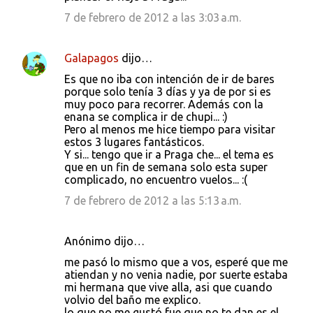
7 de febrero de 2012 a las 3:03 a.m.
Galapagos
dijo…
Es que no iba con intención de ir de bares
porque solo tenía 3 días y ya de por si es
muy poco para recorrer. Además con la
enana se complica ir de chupi... :)
Pero al menos me hice tiempo para visitar
estos 3 lugares fantásticos.
Y si... tengo que ir a Praga che... el tema es
que en un fin de semana solo esta super
complicado, no encuentro vuelos... :(
7 de febrero de 2012 a las 5:13 a.m.
Anónimo dijo…
me pasó lo mismo que a vos, esperé que me
atiendan y no venia nadie, por suerte estaba
mi hermana que vive alla, asi que cuando
volvio del baño me explico.
lo que no me gustó fue que no te dan es el