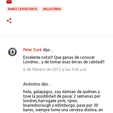
BARES CERVECEROS
INGLATERRA
Peter Dark
dijo…
C
Excelente nota!!! Que ganas de conocer
o
Londres... y de tomar esas birras de calidad!!
m
6 de febrero de 2012 a las 9:45 a.m.
e
n
Anónimo dijo…
t
hola, galapagos, soy damian de quilmes y
a
tuve la posiblidad de pasar 2 semanas por
londres,harrogate york, ripon,
r
knaresborough y edimburgo. pase por 30
i
bares, siempre tome una cerveza distina, en