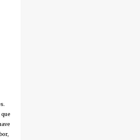
s.
 que
uave
bor,