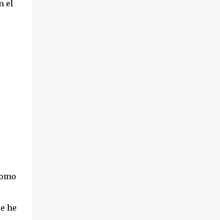
n el
como
ue he