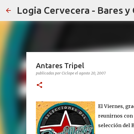
Logia Cervecera - Bares y
Antares Tripel
publicadas por
Ciclope
el
agosto 20, 2007
El Viernes, gra
reunirnos con 
selección del 