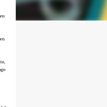
 en
nen
to,
ago
o