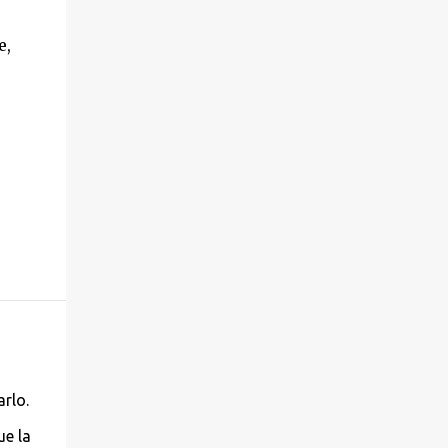
e,
arlo.
ue la