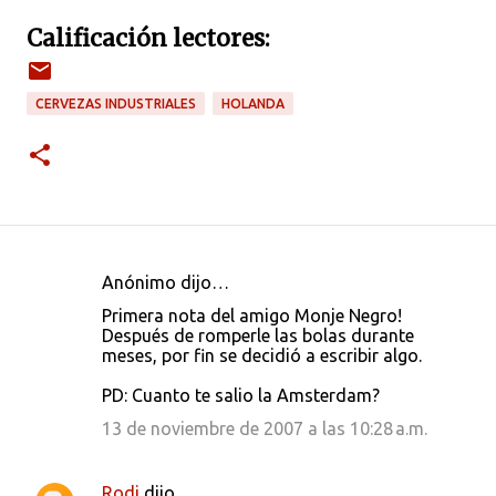
Calificación lectores:
CERVEZAS INDUSTRIALES
HOLANDA
Anónimo dijo…
C
Primera nota del amigo Monje Negro!
o
Después de romperle las bolas durante
meses, por fin se decidió a escribir algo.
m
e
PD: Cuanto te salio la Amsterdam?
n
13 de noviembre de 2007 a las 10:28 a.m.
t
a
Rodi
dijo…