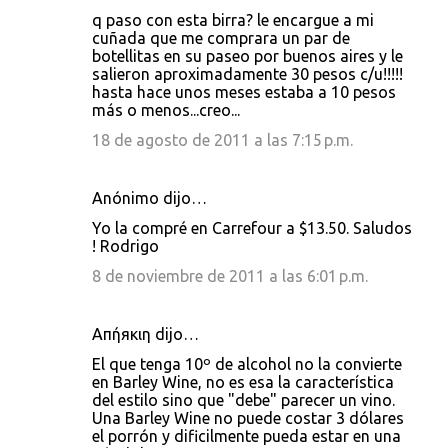
q paso con esta birra? le encargue a mi
cuñada que me comprara un par de
botellitas en su paseo por buenos aires y le
salieron aproximadamente 30 pesos c/u!!!!!
hasta hace unos meses estaba a 10 pesos
más o menos...creo...
18 de agosto de 2011 a las 7:15 p.m.
Anónimo dijo…
Yo la compré en Carrefour a $13.50. Saludos
! Rodrigo
8 de noviembre de 2011 a las 6:01 p.m.
Απήяκιη dijo…
El que tenga 10º de alcohol no la convierte
en Barley Wine, no es esa la característica
del estilo sino que "debe" parecer un vino.
Una Barley Wine no puede costar 3 dólares
el porrón y dificilmente pueda estar en una