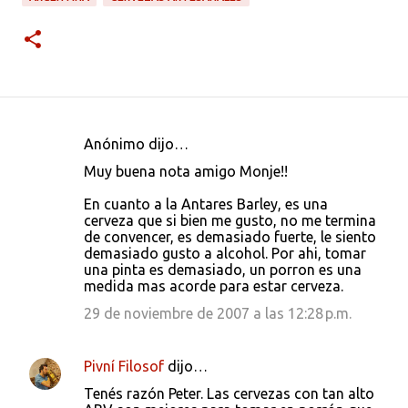
Anónimo dijo…
C
Muy buena nota amigo Monje!!
o
En cuanto a la Antares Barley, es una
m
cerveza que si bien me gusto, no me termina
e
de convencer, es demasiado fuerte, le siento
demasiado gusto a alcohol. Por ahi, tomar
n
una pinta es demasiado, un porron es una
t
medida mas acorde para estar cerveza.
a
29 de noviembre de 2007 a las 12:28 p.m.
r
i
Pivní Filosof
dijo…
o
Tenés razón Peter. Las cervezas con tan alto