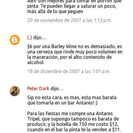
s
ABV son mejores para tomar en porrón que
pinta. Te pueden llegar a saturar un poco,
más allá de lo que peguen
29 de noviembre de 2007 a las 1:12 p.m.
(..)
dijo…
$6 por una Barley Wine no es demasiado, es
una cerveza que rinde muy poco volumen en
la maceración, por el alto contenido de
alcohol.
18 de diciembre de 2007 a las 1:01 p.m.
Peter Dark
dijo…
Sip no esta cara, es mas, esta mas barata
que tomarla en un bar Antares! :)
Para las fiestas me compre una Antares
Tripel, que supongo tampoco es barata de
producir, y la botella de 750 me costo $12,
cuando en el bar la pinta te la venden a $11.