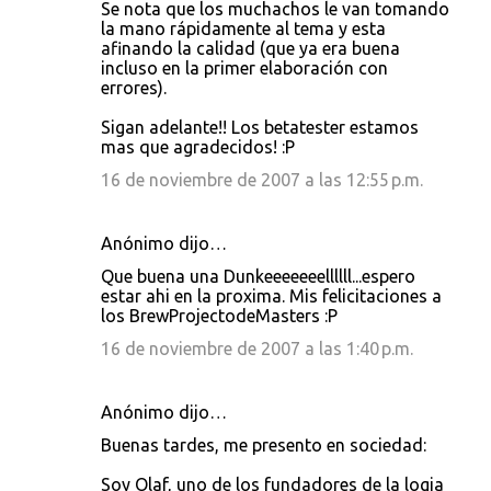
o
Se nota que los muchachos le van tomando
la mano rápidamente al tema y esta
m
afinando la calidad (que ya era buena
e
incluso en la primer elaboración con
errores).
n
t
Sigan adelante!! Los betatester estamos
mas que agradecidos! :P
a
16 de noviembre de 2007 a las 12:55 p.m.
r
i
Anónimo dijo…
o
s
Que buena una Dunkeeeeeeellllll...espero
estar ahi en la proxima. Mis felicitaciones a
los BrewProjectodeMasters :P
16 de noviembre de 2007 a las 1:40 p.m.
Anónimo dijo…
Buenas tardes, me presento en sociedad:
Soy Olaf, uno de los fundadores de la logia