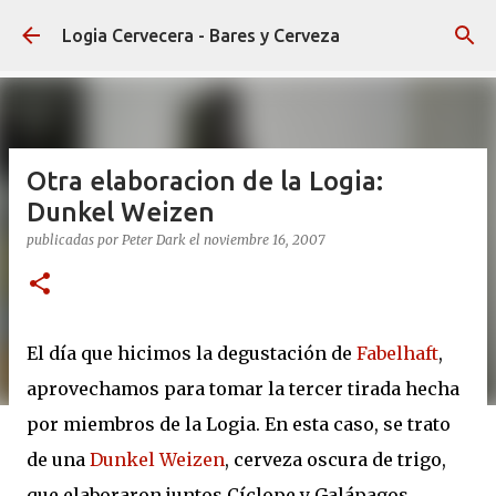
Ir al contenido principal
Logia Cervecera - Bares y Cerveza
Otra elaboracion de la Logia:
Dunkel Weizen
publicadas por
Peter Dark
el
noviembre 16, 2007
El día que hicimos la degustación de
Fabelhaft
,
aprovechamos para tomar la tercer tirada hecha
por miembros de la Logia. En esta caso, se trato
de una
Dunkel Weizen
, cerveza oscura de trigo,
que elaboraron juntos Cíclope y Galápagos,