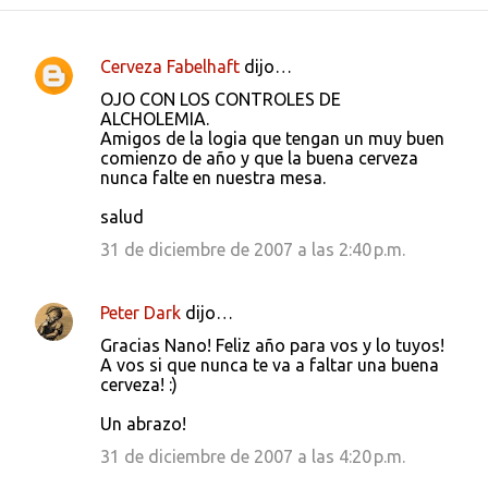
Cerveza Fabelhaft
dijo…
C
OJO CON LOS CONTROLES DE
o
ALCHOLEMIA.
Amigos de la logia que tengan un muy buen
m
comienzo de año y que la buena cerveza
e
nunca falte en nuestra mesa.
n
salud
t
31 de diciembre de 2007 a las 2:40 p.m.
a
r
Peter Dark
dijo…
i
Gracias Nano! Feliz año para vos y lo tuyos!
o
A vos si que nunca te va a faltar una buena
s
cerveza! :)
Un abrazo!
31 de diciembre de 2007 a las 4:20 p.m.