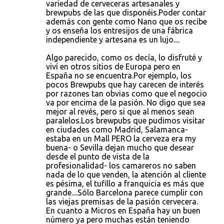
variedad de cerveceras artesanales y
brewpubs de las que disponéis.Poder contar
además con gente como Nano que os recibe
y os enseña los entresijos de una fábrica
independiente y artesana es un lujo....
Algo parecido, como os decía, lo disfruté y
viví en otros sitios de Europa pero en
España no se encuentra.Por ejemplo, los
pocos Brewpubs que hay carecen de interés
por razones tan obvias como que el negocio
va por encima de la pasión. No digo que sea
mejor al revés, pero si que al menos sean
paralelos.Los brewpubs que pudimos visitar
en ciudades como Madrid, Salamanca-
estaba en un Mall PERO la cerveza era my
buena- o Sevilla dejan mucho que desear
desde el punto de vista de la
profesionalidad- los camareros no saben
nada de lo que venden, la atención al cliente
es pésima, el tufillo a franquicia es más que
grande....Sólo Barcelona parece cumplir con
las viejas premisas de la pasión cervecera.
En cuanto a Micros en España hay un buen
número ya pero muchas están teniendo