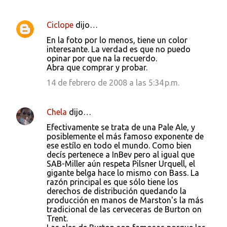
Ciclope
dijo…
C
En la foto por lo menos, tiene un color
o
interesante. La verdad es que no puedo
opinar por que na la recuerdo.
m
Abra que comprar y probar.
e
14 de febrero de 2008 a las 5:34 p.m.
n
t
Chela
dijo…
a
Efectivamente se trata de una Pale Ale, y
r
posiblemente el más famoso exponente de
i
ese estílo en todo el mundo. Como bien
decís pertenece a InBev pero al igual que
o
SAB-Miller aún respeta Pilsner Urquell, el
s
gigante belga hace lo mismo con Bass. La
razón principal es que sólo tiene los
derechos de distribución quedando la
producción en manos de Marston's la más
tradicional de las cerveceras de Burton on
Trent.