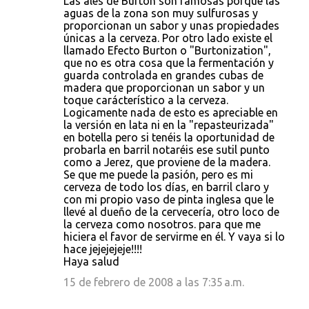
Las ales de Burton son famosas porque las
aguas de la zona son muy sulfurosas y
proporcionan un sabor y unas propiedades
únicas a la cerveza. Por otro lado existe el
llamado Efecto Burton o "Burtonization",
que no es otra cosa que la fermentación y
guarda controlada en grandes cubas de
madera que proporcionan un sabor y un
toque carácterístico a la cerveza.
Logicamente nada de esto es apreciable en
la versión en lata ni en la "repasteurizada"
en botella pero si tenéis la oportunidad de
probarla en barril notaréis ese sutil punto
como a Jerez, que proviene de la madera.
Se que me puede la pasión, pero es mi
cerveza de todo los días, en barril claro y
con mi propio vaso de pinta inglesa que le
llevé al dueño de la cervecería, otro loco de
la cerveza como nosotros. para que me
hiciera el favor de servirme en él. Y vaya si lo
hace jejejejeje!!!!
Haya salud
15 de febrero de 2008 a las 7:35 a.m.