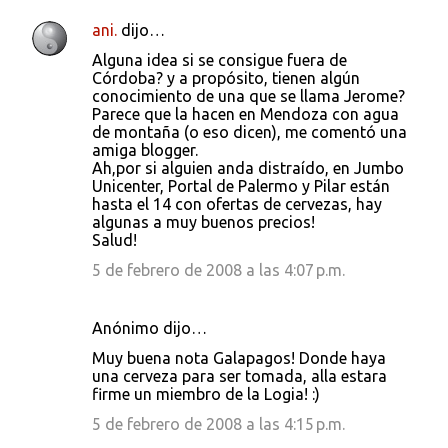
ani.
dijo…
C
Alguna idea si se consigue fuera de
o
Córdoba? y a propósito, tienen algún
conocimiento de una que se llama Jerome?
m
Parece que la hacen en Mendoza con agua
e
de montaña (o eso dicen), me comentó una
amiga blogger.
n
Ah,por si alguien anda distraído, en Jumbo
t
Unicenter, Portal de Palermo y Pilar están
hasta el 14 con ofertas de cervezas, hay
a
algunas a muy buenos precios!
r
Salud!
i
5 de febrero de 2008 a las 4:07 p.m.
o
s
Anónimo dijo…
Muy buena nota Galapagos! Donde haya
una cerveza para ser tomada, alla estara
firme un miembro de la Logia! :)
5 de febrero de 2008 a las 4:15 p.m.