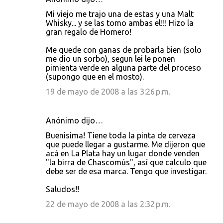
C
Mi viejo me trajo una de estas y una Malt
o
Whisky... y se las tomo ambas el!!! Hizo la
gran regalo de Homero!
m
e
Me quede con ganas de probarla bien (solo
me dio un sorbo), segun lei le ponen
n
pimienta verde en alguna parte del proceso
t
(supongo que en el mosto).
a
19 de mayo de 2008 a las 3:26 p.m.
r
i
Anónimo dijo…
o
Buenisima! Tiene toda la pinta de cerveza
s
que puede llegar a gustarme. Me dijeron que
acá en La Plata hay un lugar donde venden
"la birra de Chascomús", así que calculo que
debe ser de esa marca. Tengo que investigar.
Saludos!!
22 de mayo de 2008 a las 2:32 p.m.