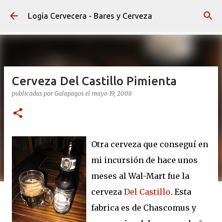
Ir al contenido principal
Logia Cervecera - Bares y Cerveza
Cerveza Del Castillo Pimienta
publicadas por
Galapagos
el
mayo 19, 2008
Otra cerveza que conseguí en
mi incursión de hace unos
meses al Wal-Mart fue la
cerveza
Del Castillo
. Esta
fabrica es de Chascomus y