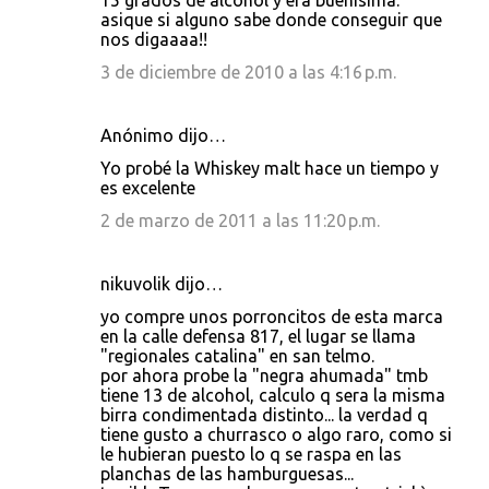
15 grados de alcohol y era buenisima.
asique si alguno sabe donde conseguir que
nos digaaaa!!
3 de diciembre de 2010 a las 4:16 p.m.
Anónimo dijo…
Yo probé la Whiskey malt hace un tiempo y
es excelente
2 de marzo de 2011 a las 11:20 p.m.
nikuvolik dijo…
yo compre unos porroncitos de esta marca
en la calle defensa 817, el lugar se llama
"regionales catalina" en san telmo.
por ahora probe la "negra ahumada" tmb
tiene 13 de alcohol, calculo q sera la misma
birra condimentada distinto... la verdad q
tiene gusto a churrasco o algo raro, como si
le hubieran puesto lo q se raspa en las
planchas de las hamburguesas...