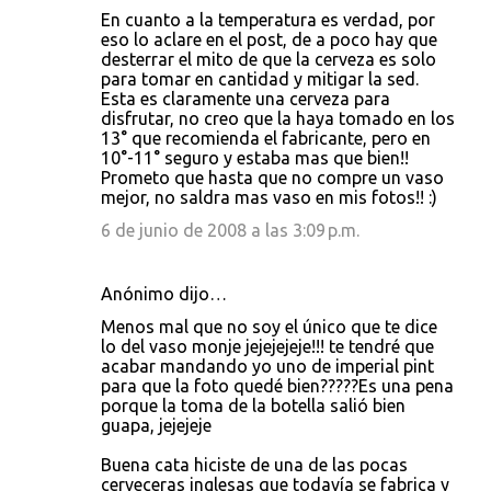
En cuanto a la temperatura es verdad, por
eso lo aclare en el post, de a poco hay que
desterrar el mito de que la cerveza es solo
para tomar en cantidad y mitigar la sed.
Esta es claramente una cerveza para
disfrutar, no creo que la haya tomado en los
13° que recomienda el fabricante, pero en
10°-11° seguro y estaba mas que bien!!
Prometo que hasta que no compre un vaso
mejor, no saldra mas vaso en mis fotos!! :)
6 de junio de 2008 a las 3:09 p.m.
Anónimo dijo…
Menos mal que no soy el único que te dice
lo del vaso monje jejejejeje!!! te tendré que
acabar mandando yo uno de imperial pint
para que la foto quedé bien?????Es una pena
porque la toma de la botella salió bien
guapa, jejejeje
Buena cata hiciste de una de las pocas
cerveceras inglesas que todavía se fabrica y