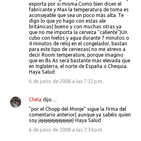
exporta por si misma.Como bien dicen el
fabricante y Max la temperatura de toma es
aconsejable que sea un poco más alta. Te
digo lo que yo hago con estas ale
británicas( bueno y con muchas otras ya
que no me importa la cerveza "caliente")Un
cubo con hielos y agua durante 7 minutos o
4 minutos de reloj en el congelador, bastan
para este tipo de cervezas( no me atrevo a
decir Room temperature, porque imagino
que en Bs As será bastante más elevada que
en Inglaterra, el norte de España o Chequia.
Haya Salud
6 de junio de 2008 a las 7:32 p.m.
Chela
dijo…
"por el Chopp del Monje" sigue la firma del
comentario anterior( aunque ya sabéis quien
soy jejejejejejejejeje) Haya Salud
6 de junio de 2008 a las 7:34 p.m.