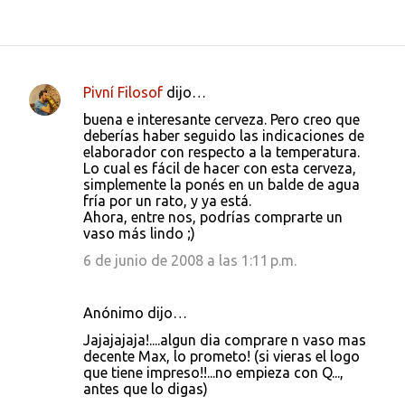
Pivní Filosof
dijo…
C
buena e interesante cerveza. Pero creo que
o
deberías haber seguido las indicaciones de
elaborador con respecto a la temperatura.
m
Lo cual es fácil de hacer con esta cerveza,
e
simplemente la ponés en un balde de agua
fría por un rato, y ya está.
n
Ahora, entre nos, podrías comprarte un
t
vaso más lindo ;)
a
6 de junio de 2008 a las 1:11 p.m.
r
i
Anónimo dijo…
o
Jajajajaja!....algun dia comprare n vaso mas
s
decente Max, lo prometo! (si vieras el logo
que tiene impreso!!...no empieza con Q...,
antes que lo digas)