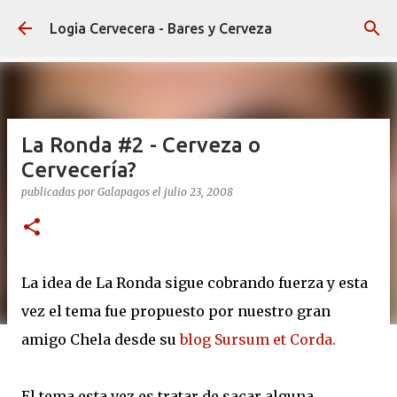
Ir al contenido principal
Logia Cervecera - Bares y Cerveza
La Ronda #2 - Cerveza o
Cervecería?
publicadas por
Galapagos
el
julio 23, 2008
La idea de La Ronda sigue cobrando fuerza y esta
vez el tema fue propuesto por nuestro gran
amigo Chela desde su
blog Sursum et Corda.
El tema esta vez es tratar de sacar alguna