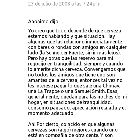
23 de julio de 2008 a las 7:24 p.m.
n
t
Anónimo dijo…
a
Yo creo que todo depende de que cerveza
r
estemos hablando y que situación. Hay
i
algunas que las relaciono inmediatamente
con bares o rondas con amigos en cualquier
o
lado (la Schneider Fuerte, sin ir más lejos).
s
Pero hay otras que las reservo para mi
regocijo en tranquilidad, siempre y cuando
lo amerite dicha cerveza. Convengamos que
no todos los amigos que tiene uno son
amantes de la cerveza, entonces tal vez no
les interese pagar lo que sale una Chimay,
una La Trappe o una Samuel Smith. Esas,
generalmente, quedan para las noches de mi
hogar, en situaciones de tranquilidad,
consumo pausado, apreciación relajada y el
momento adecuado.
Ah! Por cierto, coincido en que algunas
cervezas son (algo) mejores cuando uno
está en compañía de otra gente. Y son