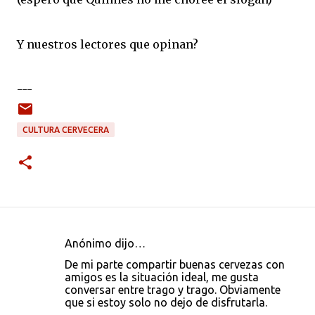
Y nuestros lectores que opinan?
---
CULTURA CERVECERA
Anónimo dijo…
C
De mi parte compartir buenas cervezas con
o
amigos es la situación ideal, me gusta
conversar entre trago y trago. Obviamente
m
que si estoy solo no dejo de disfrutarla.
e