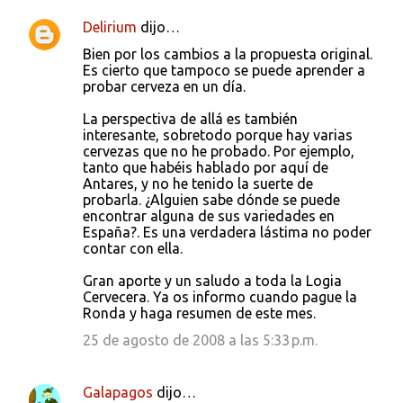
Delirium
dijo…
C
Bien por los cambios a la propuesta original.
o
Es cierto que tampoco se puede aprender a
probar cerveza en un día.
m
e
La perspectiva de allá es también
interesante, sobretodo porque hay varias
n
cervezas que no he probado. Por ejemplo,
t
tanto que habéis hablado por aquí de
Antares, y no he tenido la suerte de
a
probarla. ¿Alguien sabe dónde se puede
r
encontrar alguna de sus variedades en
España?. Es una verdadera lástima no poder
i
contar con ella.
o
Gran aporte y un saludo a toda la Logia
s
Cervecera. Ya os informo cuando pague la
Ronda y haga resumen de este mes.
25 de agosto de 2008 a las 5:33 p.m.
Galapagos
dijo…