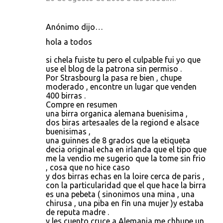
Anónimo dijo…
hola a todos
si chela fuiste tu pero el culpable fui yo que
use el blog de la patrona sin permiso .
Por Strasbourg la pasa re bien , chupe
moderado , encontre un lugar que venden
400 birras .
Compre en resumen
una birra organica alemana buenisima ,
dos biras artesaales de la regiond e alsace
buenisimas ,
una guinnes de 8 grados que la etiqueta
decia original echa en irlanda que el tipo que
me la vendio me sugerio que la tome sin frio
, cosa que no hice caso
y dos birras echas en la loire cerca de paris ,
con la particularidad que el que hace la birra
es una pebeta ( sinonimos una mina , una
chirusa , una piba en fin una mujer )y estaba
de reputa madre .
y les cuento cruce a Alemania me chhupe un