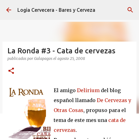
Ir al contenido principal
Logia Cervecera - Bares y Cerveza
La Ronda #3 - Cata de cervezas
publicadas por
Galapagos
el
agosto 25, 2008
El amigo
Delirium
del blog
español llamado
De Cervezas y
Otras Cosas
, propuso para el
tema de este mes una
cata de
cervezas
.