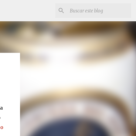
 a
o
co