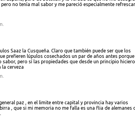
í, pero no tenía mal sabor y me pareció especialmente refrescan
m.
pulos Saaz la Cusqueña. Claro que también puede ser que los
que prefieren lúpulos cosechados un par de años antes porque
 sabor, pero sí las propiedades que desde un principio hicier
a la cerveza
m.
eneral paz , en el limite entre capital y provincia hay varios
birra , que si mi memoria no me falla es una flia de alemanes 
.