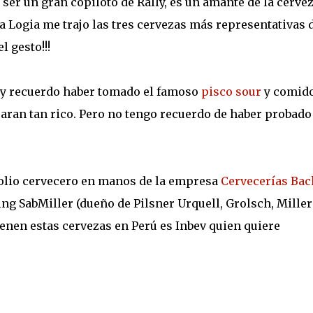
ser un gran copiloto de Rally, es un amante de la cerve
a Logia me trajo las tres cervezas más representativas 
 gesto!!!
 y recuerdo haber tomado el famoso
pisco sour
y comido
aran tan rico. Pero no tengo recuerdo de haber probado
olio cervecero en manos de la empresa
Cervecerías Bac
ng SabMiller (dueño de Pilsner Urquell, Grolsch, Miller
ienen estas cervezas en Perú es Inbev quien quiere