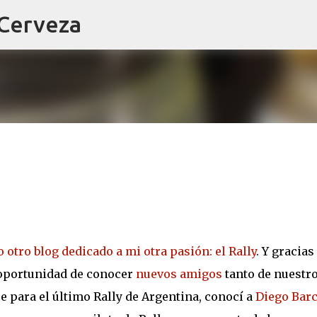
 Cerveza
Ir al contenido principal
 otro blog dedicado a mi otra pasión: el Rally
. Y gracias
a oportunidad de conocer
nuevos amigos
tanto de nuestr
e para el último Rally de Argentina, conocí a
Diego Bar