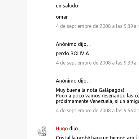
t
un saludo
a
omar
r
4 de septiembre de 2008 a las 9:39 a.
i
o
Anónimo dijo…
s
perdo BOLIVIA
4 de septiembre de 2008 a las 9:39 a.
Anónimo dijo…
Muy buena la nota Galápagos!
Poco a poco vamos reseñando las cer
próximamente Venezuela, si un amig
4 de septiembre de 2008 a las 9:56 a.
Hugo
dijo…
Cristal la probé hace un tiempo aquí,