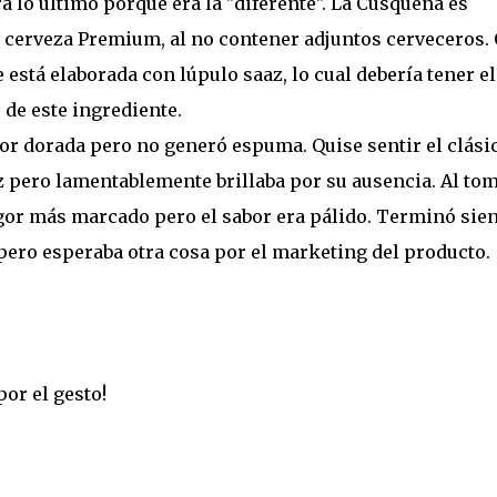
a lo último porque era la "diferente". La Cusqueña es
erveza Premium, al no contener adjuntos cerveceros. 
 está elaborada con lúpulo saaz, lo cual debería tener el
 de este ingrediente.
olor dorada pero no generó espuma. Quise sentir el clási
z pero lamentablemente brillaba por su ausencia. Al to
gor más marcado pero el sabor era pálido. Terminó sie
pero esperaba otra cosa por el marketing del producto.
or el gesto!