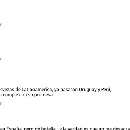
m.
m.
vezas de Latinoamerica, ya pasaron Uruguay y Perú,
o cumple con su promesa.
m.
 en España, pero de botella... y la verdad es que no me desagr