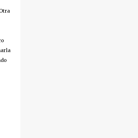
Otra
co
marla
ndo