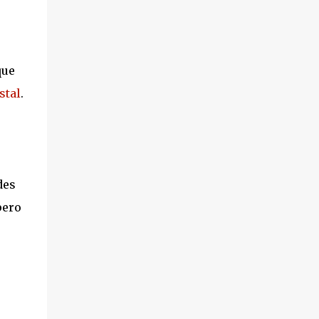
que
stal
.
des
pero