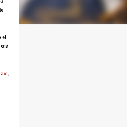
za
de
 el
 sus
kus
,