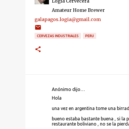
Logia Cervecera
Amateur Home Brewer
galapagos.logia@gmail.com
CERVEZAS INDUSTRIALES
PERU
Anónimo dijo…
C
Hola
o
una vez en argentina tome una birrad
m
e
bueno estaba bastante buena , si la p
restaurante boliviano , no se la pierd
n