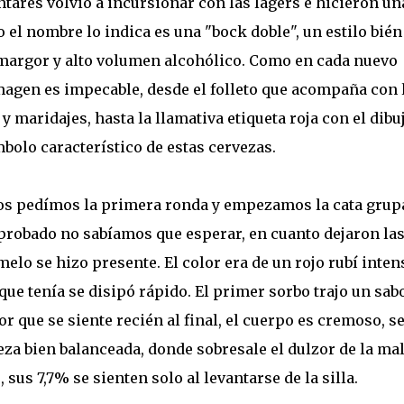
ntares volvió a incursionar con las lagers e hicieron un
o el nombre lo indica es una "bock doble", un estilo bién
margor y alto volumen alcohólico. Como en cada nuevo
magen es impecable, desde el folleto que acompaña con 
o y maridajes, hasta la llamativa etiqueta roja con el dibu
bolo característico de estas cervezas.
os pedímos la primera ronda y empezamos la cata grupa
probado no sabíamos que esperar, en cuanto dejaron la
elo se hizo presente. El color era de un rojo rubí inten
ue tenía se disipó rápido. El primer sorbo trajo un sab
que se siente recién al final, el cuerpo es cremoso, s
eza bien balanceada, donde sobresale el dulzor de la mal
sus 7,7% se sienten solo al levantarse de la silla.