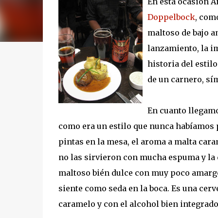
En esta ocasión A
Doppelbock
, com
maltoso de bajo a
lanzamiento, la i
historia del estil
de un carnero, sím
En cuanto llegam
como era un estilo que nunca habíamos 
pintas en la mesa, el aroma a malta caram
no las sirvieron con mucha espuma y la q
maltoso bién dulce con muy poco amargor 
siente como seda en la boca. Es una cerv
caramelo y con el alcohol bien integrado, 