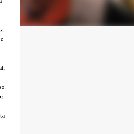
a
la
jo
l,
s
so,
or
e
ta