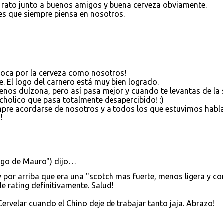
 rato junto a buenos amigos y buena cerveza obviamente.
s que siempre piensa en nosotros.
loca por la cerveza como nosotros!
. El logo del carnero está muy bien logrado.
enos dulzona, pero así pasa mejor y cuando te levantas de la s
lcholico que pasa totalmente desapercibido! :)
mpre acordarse de nosotros y a todos los que estuvimos hab
!
amigo de Mauro") dijo…
 por arriba que era una "scotch mas fuerte, menos ligera y co
e rating definitivamente. Salud!
ervelar cuando el Chino deje de trabajar tanto jaja. Abrazo!