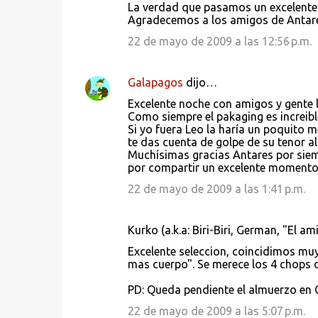
La verdad que pasamos un excelente
o
Agradecemos a los amigos de Antare
m
22 de mayo de 2009 a las 12:56 p.m.
e
n
Galapagos
dijo…
t
Excelente noche con amigos y gente 
a
Como siempre el pakaging es increible
Si yo fuera Leo la haría un poquito m
r
te das cuenta de golpe de su tenor a
i
Muchísimas gracias Antares por sie
por compartir un excelente momento
o
22 de mayo de 2009 a las 1:41 p.m.
s
Kurko (a.k.a: Biri-Biri, German, "El 
Excelente seleccion, coincidimos muy
mas cuerpo". Se merece los 4 chops d
PD: Queda pendiente el almuerzo en C
22 de mayo de 2009 a las 5:07 p.m.