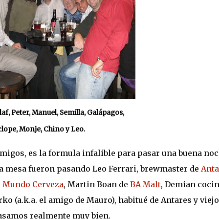
Olaf, Peter, Manuel, Semilla, Galápagos,
clope, Monje, Chino y Leo.
amigos, es la formula infalible para pasar una buena noc
a mesa fueron pasando Leo Ferrari, brewmaster de
Anta
e
Mundo Cerveza
, Martin Boan de
BA Malt
, Demian coci
urko (a.k.a. el amigo de Mauro), habitué de Antares y viejo
 pasamos realmente muy bien.