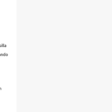
illa
lando
n