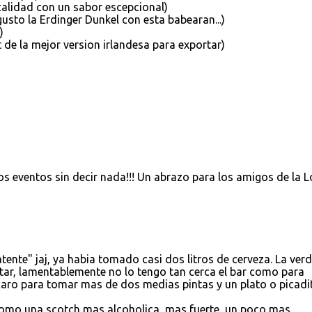
 calidad con un sabor escepcional)
gusto la Erdinger Dunkel con esta babearan...)
)
 de la mejor version irlandesa para exportar)
os eventos sin decir nada!!! Un abrazo para los amigos de la L
tente" jaj, ya habia tomado casi dos litros de cerveza. La ver
ar, lamentablemente no lo tengo tan cerca el bar como para
caro para tomar mas de dos medias pintas y un plato o picadit
como una scotch mas alcoholica, mas fuerte, un poco mas