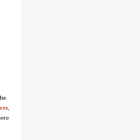
he.
res
,
nero