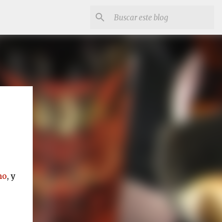
mo
, y