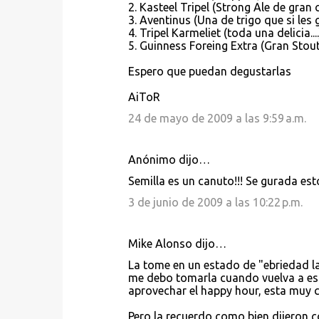
2. Kasteel Tripel (Strong Ale de gran
3. Aventinus (Una de trigo que si les 
4. Tripel Karmeliet (toda una delicia....
5. Guinness Foreing Extra (Gran Stout
Espero que puedan degustarlas
AiToR
24 de mayo de 2009 a las 9:59 a.m.
Anónimo dijo…
Semilla es un canuto!!! Se gurada est
3 de junio de 2009 a las 10:22 p.m.
Mike Alonso dijo…
La tome en un estado de "ebriedad la
me debo tomarla cuando vuelva a est
aprovechar el happy hour, esta muy 
Pero la recuerdo como bien dijeron 