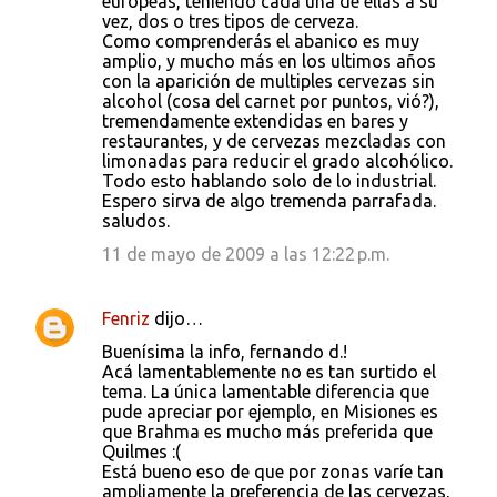
europeas, teniendo cada una de ellas a su
vez, dos o tres tipos de cerveza.
Como comprenderás el abanico es muy
amplio, y mucho más en los ultimos años
con la aparición de multiples cervezas sin
alcohol (cosa del carnet por puntos, vió?),
tremendamente extendidas en bares y
restaurantes, y de cervezas mezcladas con
limonadas para reducir el grado alcohólico.
Todo esto hablando solo de lo industrial.
Espero sirva de algo tremenda parrafada.
saludos.
11 de mayo de 2009 a las 12:22 p.m.
Fenriz
dijo…
Buenísima la info, fernando d.!
Acá lamentablemente no es tan surtido el
tema. La única lamentable diferencia que
pude apreciar por ejemplo, en Misiones es
que Brahma es mucho más preferida que
Quilmes :(
Está bueno eso de que por zonas varíe tan
ampliamente la preferencia de las cervezas,