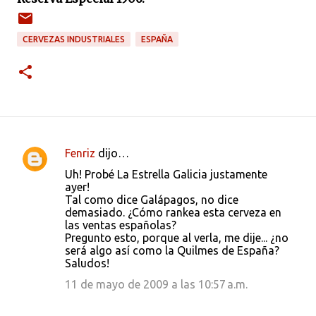
CERVEZAS INDUSTRIALES
ESPAÑA
Fenriz
dijo…
C
Uh! Probé La Estrella Galicia justamente
o
ayer!
Tal como dice Galápagos, no dice
m
demasiado. ¿Cómo rankea esta cerveza en
e
las ventas españolas?
Pregunto esto, porque al verla, me dije... ¿no
n
será algo así como la Quilmes de España?
t
Saludos!
a
11 de mayo de 2009 a las 10:57 a.m.
r