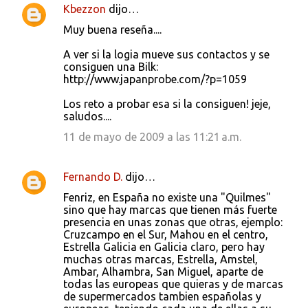
i
Kbezzon
dijo…
o
Muy buena reseña....
s
A ver si la logia mueve sus contactos y se
consiguen una Bilk:
http://www.japanprobe.com/?p=1059
Los reto a probar esa si la consiguen! jeje,
saludos....
11 de mayo de 2009 a las 11:21 a.m.
Fernando D.
dijo…
Fenriz, en España no existe una "Quilmes"
sino que hay marcas que tienen más fuerte
presencia en unas zonas que otras, ejemplo:
Cruzcampo en el Sur, Mahou en el centro,
Estrella Galicia en Galicia claro, pero hay
muchas otras marcas, Estrella, Amstel,
Ambar, Alhambra, San Miguel, aparte de
todas las europeas que quieras y de marcas
de supermercados tambien españolas y