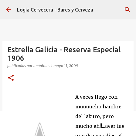
Ir al contenido principal
Logia Cervecera - Bares y Cerveza
Estrella Galicia - Reserva Especial
1906
publicadas por
anónimo
el
mayo 11, 2009
A veces llego con
muuuucho hambre
del laburo, pero
mucho eh!!...ayer fue
uno de esos dias. El