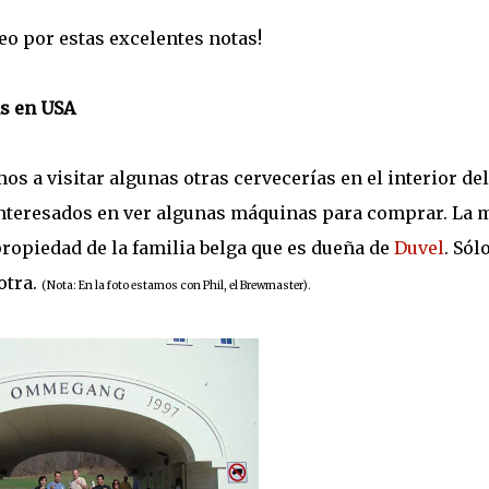
o por estas excelentes notas!
as en USA
s a visitar algunas otras cervecerías en el interior del
nteresados en ver algunas máquinas para comprar. La 
propiedad de la familia belga que es dueña de
Duvel
. Sól
otra.
(Nota: En la foto estamos con Phil, el Brewmaster).