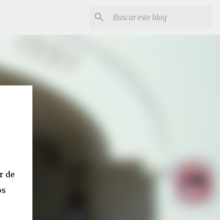
r de
os