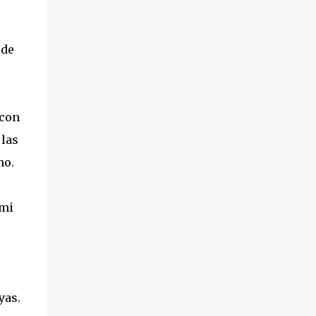
 de
 con
 las
mo.
 mi
yas.