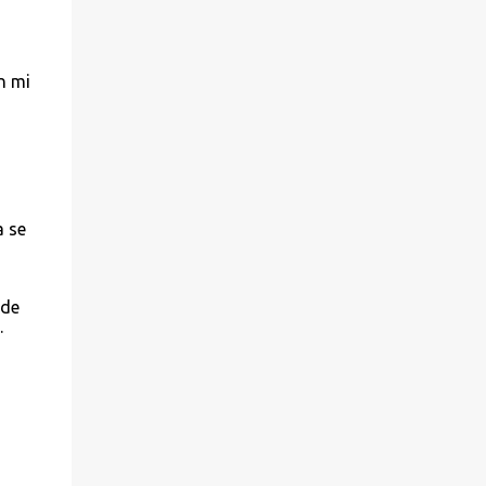
n mi
a se
 de
.