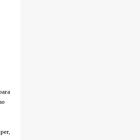
para
ho
per,