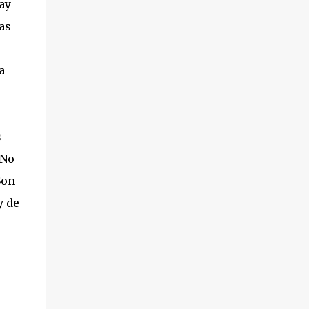
ay
as
a
s
 No
Son
y de