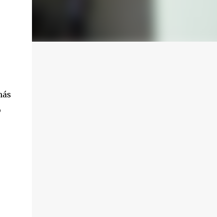
más
o