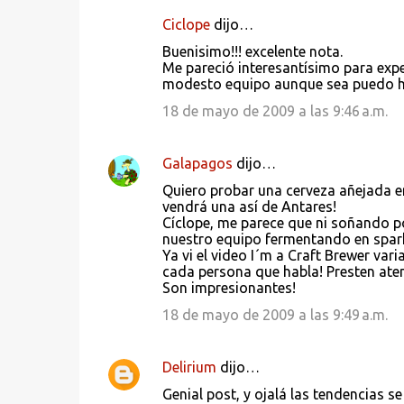
Ciclope
dijo…
C
Buenisimo!!! excelente nota.
o
Me pareció interesantísimo para exper
modesto equipo aunque sea puedo ha
m
e
18 de mayo de 2009 a las 9:46 a.m.
n
t
Galapagos
dijo…
a
Quiero probar una cerveza añejada en 
vendrá una así de Antares!
r
Cíclope, me parece que ni soñando p
i
nuestro equipo fermentando en sparkli
Ya vi el video I´m a Craft Brewer var
o
cada persona que habla! Presten aten
s
Son impresionantes!
18 de mayo de 2009 a las 9:49 a.m.
Delirium
dijo…
Genial post, y ojalá las tendencias s